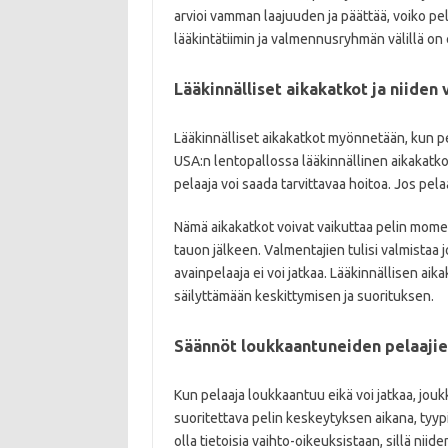
arvioi vamman laajuuden ja päättää, voiko pel
lääkintätiimin ja valmennusryhmän välillä on
Lääkinnälliset aikakatkot ja niiden
Lääkinnälliset aikakatkot myönnetään, kun pel
USA:n lentopallossa lääkinnällinen aikakatko
pelaaja voi saada tarvittavaa hoitoa. Jos pel
Nämä aikakatkot voivat vaikuttaa pelin momen
tauon jälkeen. Valmentajien tulisi valmistaa j
avainpelaaja ei voi jatkaa. Lääkinnällisen a
säilyttämään keskittymisen ja suorituksen.
Säännöt loukkaantuneiden pelaajie
Kun pelaaja loukkaantuu eikä voi jatkaa, jou
suoritettava pelin keskeytyksen aikana, tyypi
olla tietoisia vaihto-oikeuksistaan, sillä niid