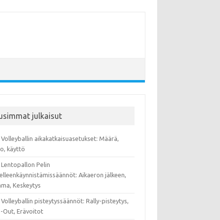
usimmat julkaisut
Volleyballin aikakatkaisuasetukset: Määrä,
o, käyttö
 Lentopallon Pelin
elleenkäynnistämissäännöt: Aikaeron jälkeen,
ma, Keskeytys
Volleyballin pisteytyssäännöt: Rally-pisteytys,
-Out, Erävoitot