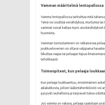
Vamman määritelmä lentopallossa
Vamma lentopallossa tarkoittaa mitä tahansa f
Tämä voi sisältää venähdyksiä, murtumia tai m
vammat voivat kattaa myös aivotärähdykset ta
huomiota.
Vamman tunnistaminen on ratkaisevaa pelaaji
joukkuetoverien on oltava valppaina havait
liikuttaa raajaa tai pelaajan kipua ilmaisema
tehokkaasti.
Toimenpiteet, kun pelaaja loukkaa
Kun pelaaja loukkaantuu, ensimmäinen askel 
aikakatkosta, jolloin lääkintähenkilöstö voi a
pysyvät rauhallisina ja tarjoavat tukea odotta
Jos vamma on vakava, pelaaja saatetaan jout