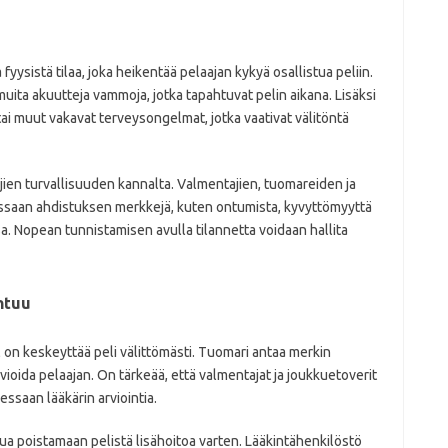
yysistä tilaa, joka heikentää pelaajan kykyä osallistua peliin.
uita akuutteja vammoja, jotka tapahtuvat pelin aikana. Lisäksi
i muut vakavat terveysongelmat, jotka vaativat välitöntä
en turvallisuuden kannalta. Valmentajien, tuomareiden ja
essaan ahdistuksen merkkejä, kuten ontumista, kyvyttömyyttä
ssa. Nopean tunnistamisen avulla tilannetta voidaan hallita
ntuu
on keskeyttää peli välittömästi. Tuomari antaa merkin
rvioida pelaajan. On tärkeää, että valmentajat ja joukkuetoverit
essaan lääkärin arviointia.
ua poistamaan pelistä lisähoitoa varten. Lääkintähenkilöstö