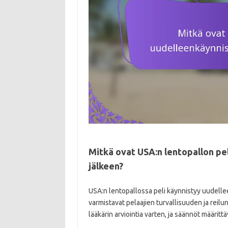
Mitkä ovat USA:n lentopallon p
jälkeen?
USA:n lentopallossa peli käynnistyy uudellee
varmistavat pelaajien turvallisuuden ja reilu
lääkärin arviointia varten, ja säännöt määrit