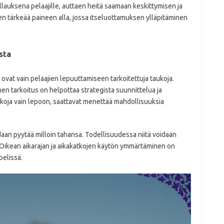
llauksena pelaajille, auttaen heitä saamaan keskittymisen ja
sen tärkeää paineen alla, jossa itseluottamuksen ylläpitäminen
sta
t ovat vain pelaajien lepuuttamiseen tarkoitettuja taukoja.
inen tarkoitus on helpottaa strategista suunnittelua ja
atkoja vain lepoon, saattavat menettää mahdollisuuksia
daan pyytää milloin tahansa. Todellisuudessa niitä voidaan
. Oikean aikarajan ja aikakatkojen käytön ymmärtäminen on
pelissä.