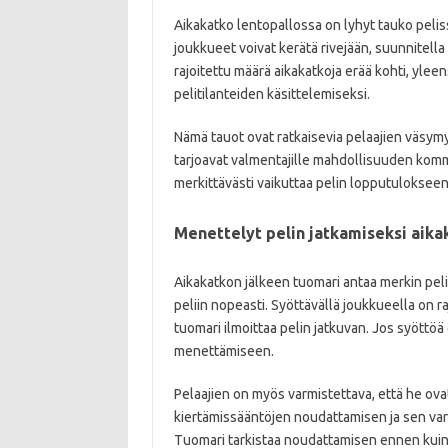
Aikakatko lentopallossa on lyhyt tauko peliss
joukkueet voivat kerätä rivejään, suunnitella 
rajoitettu määrä aikakatkoja erää kohti, yleen
pelitilanteiden käsittelemiseksi.
Nämä tauot ovat ratkaisevia pelaajien väsymy
tarjoavat valmentajille mahdollisuuden kommu
merkittävästi vaikuttaa pelin lopputulokseen
Menettelyt pelin jatkamiseksi aika
Aikakatkon jälkeen tuomari antaa merkin peli
peliin nopeasti. Syöttävällä joukkueella on ra
tuomari ilmoittaa pelin jatkuvan. Jos syöttöä 
menettämiseen.
Pelaajien on myös varmistettava, että he ova
kiertämissääntöjen noudattamisen ja sen varm
Tuomari tarkistaa noudattamisen ennen kuin 