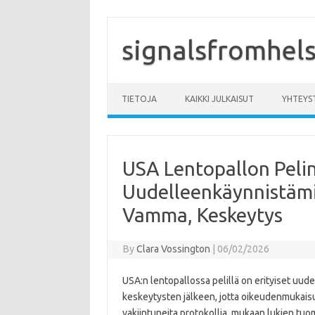
Skip
to
content
signalsfromhelsi
TIETOJA
KAIKKI JULKAISUT
YHTEYS
USA Lentopallon Peli
Uudelleenkäynnistämi
Vamma, Keskeytys
By
Clara Vossington
|
06/02/2026
USA:n lentopallossa pelillä on erityiset uu
keskeytysten jälkeen, jotta oikeudenmukaisu
vakiintuneita protokollia, mukaan lukien tuo