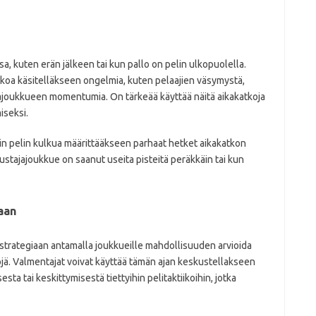
sa, kuten erän jälkeen tai kun pallo on pelin ulkopuolella.
atkoa käsitelläkseen ongelmia, kuten pelaajien väsymystä,
jajoukkueen momentumia. On tärkeää käyttää näitä aikakatkoja
iseksi.
ein pelin kulkua määrittääkseen parhaat hetket aikakatkon
tustajajoukkue on saanut useita pisteitä peräkkäin tai kun
aan
listrategiaan antamalla joukkueille mahdollisuuden arvioida
öjä. Valmentajat voivat käyttää tämän ajan keskustellakseen
ta tai keskittymisestä tiettyihin pelitaktiikoihin, jotka