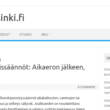
nki.fi
TIEDOT
ETUSIVU
KIELI
n
U
ssäännöt: Aikaeron jälkeen,
USA 
kest
USA
0 Comment
Uud
Vam
delleenkäynnistyssäännöt aikakatkosten, vammojen tai
USA 
us ja selkeys säilyvät. Joukkueiden on noudatettava
Side
marin ilmoittaminen ja valmius syöttää määräajassa. Nämä