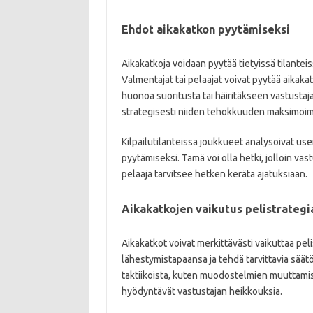
Ehdot aikakatkon pyytämiseksi
Aikakatkoja voidaan pyytää tietyissä tilanteis
Valmentajat tai pelaajat voivat pyytää aikak
huonoa suoritusta tai häiritäkseen vastusta
strategisesti niiden tehokkuuden maksimoim
Kilpailutilanteissa joukkueet analysoivat us
pyytämiseksi. Tämä voi olla hetki, jolloin vas
pelaaja tarvitsee hetken kerätä ajatuksiaan.
Aikakatkojen vaikutus pelistrategi
Aikakatkot voivat merkittävästi vaikuttaa pe
lähestymistapaansa ja tehdä tarvittavia säät
taktiikoista, kuten muodostelmien muuttamises
hyödyntävät vastustajan heikkouksia.