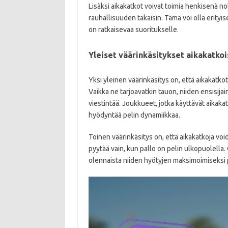
Lisäksi aikakatkot voivat toimia henkisenä no
rauhallisuuden takaisin. Tämä voi olla erityi
on ratkaisevaa suoritukselle.
Yleiset väärinkäsitykset aikakatkoi
Yksi yleinen väärinkäsitys on, että aikakatko
Vaikka ne tarjoavatkin tauon, niiden ensisija
viestintää. Joukkueet, jotka käyttävät aikak
hyödyntää pelin dynamiikkaa.
Toinen väärinkäsitys on, että aikakatkoja voi
pyytää vain, kun pallo on pelin ulkopuolella
olennaista niiden hyötyjen maksimoimiseksi 