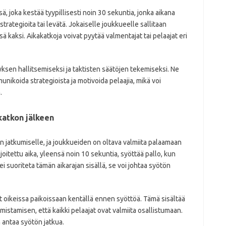
ä, joka kestää tyypillisesti noin 30 sekuntia, jonka aikana
strategioita tai levätä. Jokaiselle joukkueelle sallitaan
sä kaksi. Aikakatkoja voivat pyytää valmentajat tai pelaajat eri
ksen hallitsemiseksi ja taktisten säätöjen tekemiseksi. Ne
nikoida strategioista ja motivoida pelaajia, mikä voi
.
katkon jälkeen
n jatkumiselle, ja joukkueiden on oltava valmiita palaamaan
joitettu aika, yleensä noin 10 sekuntia, syöttää pallo, kun
ei suoriteta tämän aikarajan sisällä, se voi johtaa syötön
t oikeissa paikoissaan kentällä ennen syöttöä. Tämä sisältää
istamisen, että kaikki pelaajat ovat valmiita osallistumaan.
antaa syötön jatkua.