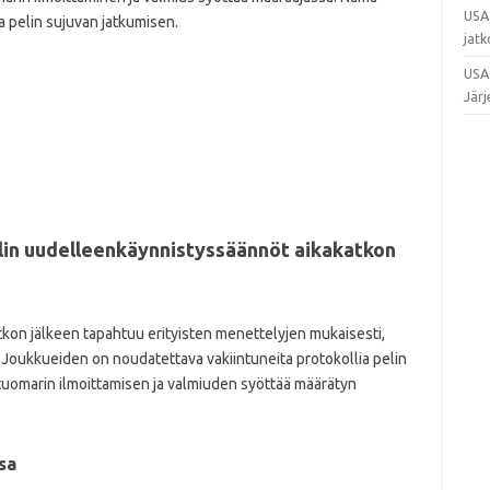
USA 
a pelin sujuvan jatkumisen.
jatk
USA 
Järj
lin uudelleenkäynnistyssäännöt aikakatkon
tkon jälkeen tapahtuu erityisten menettelyjen mukaisesti,
 Joukkueiden on noudatettava vakiintuneita protokollia pelin
 tuomarin ilmoittamisen ja valmiuden syöttää määrätyn
sa