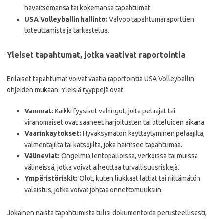
havaitsemansa tai kokemansa tapahtumat.
USA Volleyballin hallinto:
Valvoo tapahtumaraporttien
toteuttamista ja tarkastelua.
Yleiset tapahtumat, jotka vaativat raportointia
Erilaiset tapahtumat voivat vaatia raportointia USA Volleyballin
ohjeiden mukaan. Yleisiä tyyppejä ovat:
Vammat:
Kaikki fyysiset vahingot, joita pelaajat tai
viranomaiset ovat saaneet harjoitusten tai otteluiden aikana.
Väärinkäytökset:
Hyväksymätön käyttäytyminen pelaajilta,
valmentajilta tai katsojilta, joka häiritsee tapahtumaa.
Välineviat:
Ongelmia lentopalloissa, verkoissa tai muissa
välineissä, jotka voivat aiheuttaa turvallisuusriskejä.
Ympäristöriskit:
Olot, kuten liukkaat lattiat tai riittämätön
valaistus, jotka voivat johtaa onnettomuuksiin.
Jokainen näistä tapahtumista tulisi dokumentoida perusteellisesti,