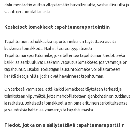
dokumentaatio auttaa ylläpitämään turvallisuutta, vastuullisuutta ja
sääntöjen noudattamista.
Keskeiset lomakkeet tapahtumaraportointiin
Tapahtumien tehokkaaksi raportoinniksi on täytettävä useita
keskeisiä lomakkeita. Näihin kuuluu tyypillisesti
Tapahtumaraporttilomake, joka tallentaa tapahtuman tiedot, sekä
kaikki asiaankuuluvat Lääkärin vapautuslomakkeet, jos vammoja on
tapahtunut. Lisäksi Todistajan lausuntolomake voi olla tarpeen
kerätä tietoja niiltä, jotka ovat havainneet tapahtuman.
On tärkeää varmistaa, että kaikki lomakkeet täytetään tarkasti ja
toimitetaan viipymättä, jotta mahdollistetaan ajankohtainen tutkimus
ja ratkaisu. Jokaisella lomakkeella on oma erityinen tarkoituksensa
ja se edistää kattavaa ymmärrystä tapahtumasta.
Tiedot, jotka on sisällytettävä tapahtumaraporttiin