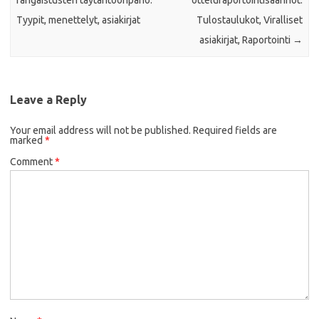
rangaistusten täytäntöönpano:
otteluraportointisäännöt:
Tyypit, menettelyt, asiakirjat
Tulostaulukot, Viralliset
asiakirjat, Raportointi
→
Leave a Reply
Your email address will not be published.
Required fields are
marked
*
Comment
*