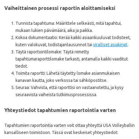
Vaiheittainen prosessi raportin aloittamiseksi
Tunnista tapahtuma: Määrittele selkeästi, mitä tapahtui,
mukaan lukien päivämäärä, aika ja paikka.
Kokoa dokumentaatio: Kerää kaikki asiaankuuluvat todisteet,
kuten valokuvat, todistajanlausunnot tai
viralliset asiakirjat
.
Täytä raportointilomake: Täytä nimetty
tapahtumaraporttilomake tarkasti, antamalla kaikki vaaditut
tiedot.
Toimita raportti: Lähetä täytetty lomake asianmukaisen
kanavan kautta, joko verkossa tai sähköpostitse.
Seuraa: Vahvista, että raporttisi on vastaanotettu, ja kysy
seuraavista vaiheista tutkimusprosessissa.
Yhteystiedot tapahtumien raportointia varten
Tapahtumien raportointia varten voit ottaa yhteyttä USA Volleyballin
kansalliseen toimistoon. Tässä ovat keskeiset yhteystiedot: