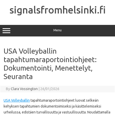
Skip
to
signalsfromhelsinki.fi
content
Menu
USA Volleyballin
tapahtumaraportointiohjeet:
Dokumentointi, Menettelyt,
Seuranta
By
Clara Vossington
|
26/01/2026
USA Volleyballin
tapahtumaraportointiohjeet luovat selkeän
kehyksen tapahtumien dokumentoimiseksi ja käsittelemiseksi
urheilussa, edistäen turvallisuutta ja vastuullisuutta. Noudattamalla