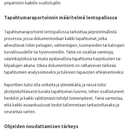
ympäristön kaikille osallistujille.
Tapahtumaraportoinnin määritelmä lentopallossa
Tapahtumaraportointi lentopallossa tarkoittaa järjestelmällistä
prosessia, jossa dokumentoidaan kaikki tapahtumat, jotka
aiheuttavat riskin pelaajien, valmentajien, tuomareiden tai katsojien
turvallisuudelle tai hyvinvoinnille. Tämä voi sisältää vammoja,
väärinkäytöksiä tai muita epätavallisia tapahtumia harjoitusten tai
kilpailujen aikana. Oikea dokumentointi on ratkaisevan tärkeää
tapahtumien analysoimiseksi ja tulevien tapausten ehkäisemiseksi.
Raporttien tulisi olla selkeitä ja ytimekkäitä, ja niissä tulisi
yksityiskohtaisesti kuvata tapahtuman luonne, siihen osallistuneet
henkilöt ja kaikki välittömästi tehdyt toimenpiteet. Tämä varmistaa,
että kaikki asiaankuuluvat tiedot tallennetaan tarkasteltavaksi ja
seurantaa varten.
Ohjeiden noudattamisen tärkeys