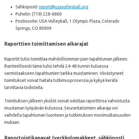
Sähköposti:
report@usavolleyball.org
Puhelin: (719) 228-6800
Postiosoite: USA Volleyball, 1 Olympic Plaza, Colorado
Springs, CO 80909
Raporttien toimittamisen aikarajat
Raportit tulisi toimittaa mahdollisimman pian tapahtuman jälkeen.
Ihanteellisesti tämä tulisi tehdä 24-48 tunnin kuluessa
varmistaakseen tapahtumien tarkka muistaminen. Viivästyneet
toimitukset voivat haitata tutkimusprosessia ja kykyä kerätä
tarvittavia todisteita.
Toimituksen jälkeen yksilöt voivat odottaa raporttinsa vahvistusta
muutaman työpäivän kuluessa. Seurantatoimien aikaraja voi
vaihdella tapahtuman luonteen ja tutkimuksen monimutkaisuuden
mukaan.
Raportointikanavat (verkkolomakkeet, sähköposti