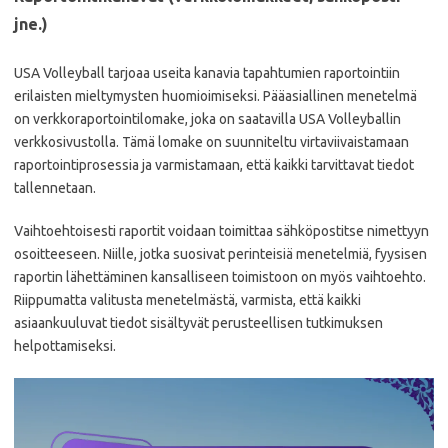
jne.)
USA Volleyball tarjoaa useita kanavia tapahtumien raportointiin
erilaisten mieltymysten huomioimiseksi. Pääasiallinen menetelmä
on verkkoraportointilomake, joka on saatavilla USA Volleyballin
verkkosivustolla. Tämä lomake on suunniteltu virtaviivaistamaan
raportointiprosessia ja varmistamaan, että kaikki tarvittavat tiedot
tallennetaan.
Vaihtoehtoisesti raportit voidaan toimittaa sähköpostitse nimettyyn
osoitteeseen. Niille, jotka suosivat perinteisiä menetelmiä, fyysisen
raportin lähettäminen kansalliseen toimistoon on myös vaihtoehto.
Riippumatta valitusta menetelmästä, varmista, että kaikki
asiaankuuluvat tiedot sisältyvät perusteellisen tutkimuksen
helpottamiseksi.