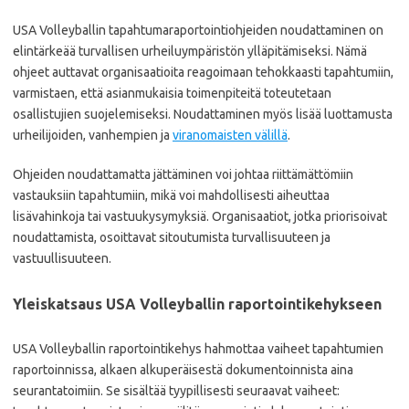
USA Volleyballin tapahtumaraportointiohjeiden noudattaminen on
elintärkeää turvallisen urheiluympäristön ylläpitämiseksi. Nämä
ohjeet auttavat organisaatioita reagoimaan tehokkaasti tapahtumiin,
varmistaen, että asianmukaisia toimenpiteitä toteutetaan
osallistujien suojelemiseksi. Noudattaminen myös lisää luottamusta
urheilijoiden, vanhempien ja
viranomaisten välillä
.
Ohjeiden noudattamatta jättäminen voi johtaa riittämättömiin
vastauksiin tapahtumiin, mikä voi mahdollisesti aiheuttaa
lisävahinkoja tai vastuukysymyksiä. Organisaatiot, jotka priorisoivat
noudattamista, osoittavat sitoutumista turvallisuuteen ja
vastuullisuuteen.
Yleiskatsaus USA Volleyballin raportointikehykseen
USA Volleyballin raportointikehys hahmottaa vaiheet tapahtumien
raportoinnissa, alkaen alkuperäisestä dokumentoinnista aina
seurantatoimiin. Se sisältää tyypillisesti seuraavat vaiheet: