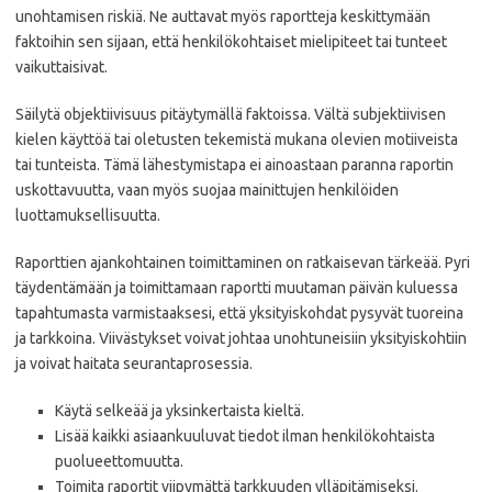
unohtamisen riskiä. Ne auttavat myös raportteja keskittymään
faktoihin sen sijaan, että henkilökohtaiset mielipiteet tai tunteet
vaikuttaisivat.
Säilytä objektiivisuus pitäytymällä faktoissa. Vältä subjektiivisen
kielen käyttöä tai oletusten tekemistä mukana olevien motiiveista
tai tunteista. Tämä lähestymistapa ei ainoastaan paranna raportin
uskottavuutta, vaan myös suojaa mainittujen henkilöiden
luottamuksellisuutta.
Raporttien ajankohtainen toimittaminen on ratkaisevan tärkeää. Pyri
täydentämään ja toimittamaan raportti muutaman päivän kuluessa
tapahtumasta varmistaaksesi, että yksityiskohdat pysyvät tuoreina
ja tarkkoina. Viivästykset voivat johtaa unohtuneisiin yksityiskohtiin
ja voivat haitata seurantaprosessia.
Käytä selkeää ja yksinkertaista kieltä.
Lisää kaikki asiaankuuluvat tiedot ilman henkilökohtaista
puolueettomuutta.
Toimita raportit viipymättä tarkkuuden ylläpitämiseksi.