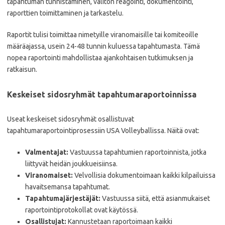
tapahtuman tunnistaminen, välitön reagointi, dokumentointi,
raporttien toimittaminen ja tarkastelu.
Raportit tulisi toimittaa nimetyille viranomaisille tai komiteoille
määräajassa, usein 24-48 tunnin kuluessa tapahtumasta. Tämä
nopea raportointi mahdollistaa ajankohtaisen tutkimuksen ja
ratkaisun.
Keskeiset sidosryhmät tapahtumaraportoinnissa
Useat keskeiset sidosryhmät osallistuvat
tapahtumaraportointiprosessiin USA Volleyballissa. Näitä ovat:
Valmentajat:
Vastuussa tapahtumien raportoinnista, jotka
liittyvät heidän joukkueisiinsa.
Viranomaiset:
Velvollisia dokumentoimaan kaikki kilpailuissa
havaitsemansa tapahtumat.
Tapahtumajärjestäjät:
Vastuussa siitä, että asianmukaiset
raportointiprotokollat ovat käytössä.
Osallistujat:
Kannustetaan raportoimaan kaikki