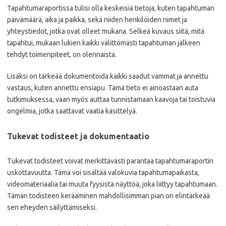
Tapahtumaraportissa tulisi olla keskeisiä tietoja, kuten tapahtuman
päivämäärä, aika ja paikka, sekä niiden henkilöiden nimet ja
yhteystiedot, jotka ovat olleet mukana. Selkeä kuvaus siitä, mitä
tapahtui, mukaan lukien kaikki välittömästi tapahtuman jälkeen
tehdyt toimenpiteet, on olennaista.
Lisäksi on tärkeää dokumentoida kaikki saadut vammat ja annettu
vastaus, kuten annettu ensiapu. Tämä tieto ei ainoastaan auta
tutkimuksessa, vaan myös auttaa tunnistamaan kaavoja tai toistuvia
ongelmia, jotka saattavat vaatia käsittelyä.
Tukevat todisteet ja dokumentaatio
Tukevat todisteet voivat merkittävästi parantaa tapahtumaraportin
uskottavuutta. Tämä voi sisältää valokuvia tapahtumapaikasta,
videomateriaalia tai muuta fyysistä näyttöä, joka liittyy tapahtumaan.
Tämän todisteen kerääminen mahdollisimman pian on elintärkeää
sen eheyden säilyttämiseksi.