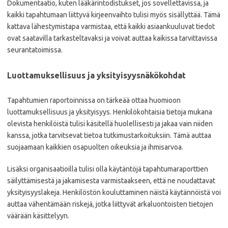
Dokumentaatio, kuten lääkärintodistukset, jos sovellettavissa, ja
kaikki tapahtumaan liittyvä kirjeenvaihto tulisi myös sisällyttää. Tämä
kattava lähestymistapa varmistaa, että kaikki asiaankuuluvat tiedot
ovat saatavilla tarkasteltavaksi ja voivat auttaa kaikissa tarvittavissa
seurantatoimissa.
Luottamuksellisuus ja yksityisyysnäkökohdat
Tapahtumien raportoinnissa on tärkeää ottaa huomioon
luottamuksellisuus ja yksityisyys. Henkilökohtaisia tietoja mukana
olevista henkilöistä tulisi käsitellä huolellisesti ja jakaa vain niiden
kanssa, jotka tarvitsevat tietoa tutkimustarkoituksiin. Tämä auttaa
suojaamaan kaikkien osapuolten oikeuksia ja ihmisarvoa.
Lisäksi organisaatioilla tulisi olla käytäntöjä tapahtumaraporttien
säilyttämisestä ja jakamisesta varmistaakseen, että ne noudattavat
yksityisyyslakeja. Henkilöstön kouluttaminen näistä käytännöistä voi
auttaa vähentämään riskejä, jotka liittyvät arkaluontoisten tietojen
väärään käsittelyyn.