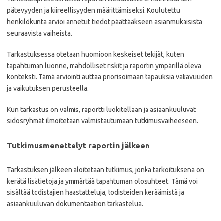
pätevyyden ja kiireellisyyden määrittämiseksi. Koulutettu
henkilökunta arvioi annetut tiedot päättääkseen asianmukaisista
seuraavista vaiheista.
Tarkastuksessa otetaan huomioon keskeiset tekijät, kuten
tapahtuman luonne, mahdolliset riskit ja raportin ympärillä oleva
konteksti. Tämä arviointi auttaa priorisoimaan tapauksia vakavuuden
ja vaikutuksen perusteella.
Kun tarkastus on valmis, raportti luokitellaan ja asiaankuuluvat
sidosryhmät ilmoitetaan valmistautumaan tutkimusvaiheeseen.
Tutkimusmenettelyt raportin jälkeen
Tarkastuksen jälkeen aloitetaan tutkimus, jonka tarkoituksena on
kerätä lisätietoja ja ymmärtää tapahtuman olosuhteet. Tämä voi
sisältää todistajien haastatteluja, todisteiden keräämistä ja
asiaankuuluvan dokumentaation tarkastelua.