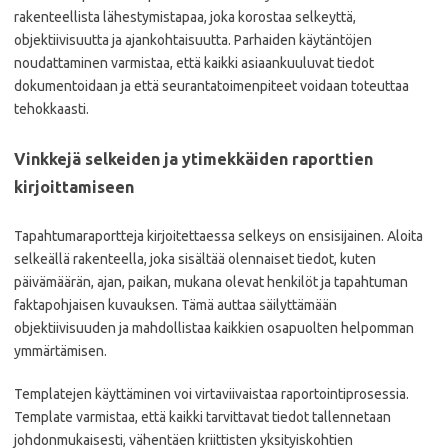
rakenteellista lähestymistapaa, joka korostaa selkeyttä,
objektiivisuutta ja ajankohtaisuutta. Parhaiden käytäntöjen
noudattaminen varmistaa, että kaikki asiaankuuluvat tiedot
dokumentoidaan ja että seurantatoimenpiteet voidaan toteuttaa
tehokkaasti.
Vinkkejä selkeiden ja ytimekkäiden raporttien
kirjoittamiseen
Tapahtumaraportteja kirjoitettaessa selkeys on ensisijainen. Aloita
selkeällä rakenteella, joka sisältää olennaiset tiedot, kuten
päivämäärän, ajan, paikan, mukana olevat henkilöt ja tapahtuman
faktapohjaisen kuvauksen. Tämä auttaa säilyttämään
objektiivisuuden ja mahdollistaa kaikkien osapuolten helpomman
ymmärtämisen.
Templatejen käyttäminen voi virtaviivaistaa raportointiprosessia.
Template varmistaa, että kaikki tarvittavat tiedot tallennetaan
johdonmukaisesti, vähentäen kriittisten yksityiskohtien