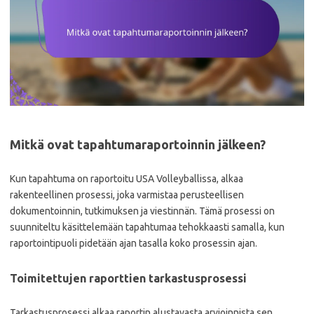
Mitkä ovat tapahtumaraportoinnin jälkeen?
Kun tapahtuma on raportoitu USA Volleyballissa, alkaa
rakenteellinen prosessi, joka varmistaa perusteellisen
dokumentoinnin, tutkimuksen ja viestinnän. Tämä prosessi on
suunniteltu käsittelemään tapahtumaa tehokkaasti samalla, kun
raportointipuoli pidetään ajan tasalla koko prosessin ajan.
Toimitettujen raporttien tarkastusprosessi
Tarkastusprosessi alkaa raportin alustavasta arvioinnista sen