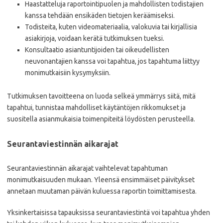
Haastatteluja raportointipuolen ja mahdollisten todistajien
kanssa tehdään ensikäden tietojen keräämiseksi.
Todisteita, kuten videomateriaalia, valokuvia tai kirjallisia
asiakirjoja, voidaan kerätä tutkimuksen tueksi.
Konsultaatio asiantuntijoiden tai oikeudellisten
neuvonantajien kanssa voi tapahtua, jos tapahtuma liittyy
monimutkaisiin kysymyksiin.
Tutkimuksen tavoitteena on luoda selkeä ymmärrys siitä, mitä
tapahtui, tunnistaa mahdolliset käytäntöjen rikkomukset ja
suositella asianmukaisia toimenpiteitä löydösten perusteella.
Seurantaviestinnän aikarajat
Seurantaviestinnän aikarajat vaihtelevat tapahtuman
monimutkaisuuden mukaan. Yleensä ensimmäiset päivitykset
annetaan muutaman päivän kuluessa raportin toimittamisesta.
Yksinkertaisissa tapauksissa seurantaviestintä voi tapahtua yhden