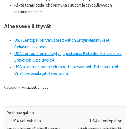
Käytä templateja johdonmukaisuuden ja täydellisyyden
varmistamiseksi.
Aiheeseen liittyvät
USA Lentopallon Varusteet: Pallon Erityisvaatimukset,
Peliasut, Jalkineet
USA Lentopallon pisteytysjärjestelmä: Pisteiden kerääminen,
Erävoitot, Otteluvoitot
USA:n lentopallon otteluraportointisäännöt: Tulostaulukot,
Viralliset asiakirjat, Raportointi
Category:
Viralliset ohjeet
Post navigation
←
USA Volleyballin
USA:n lentopallon