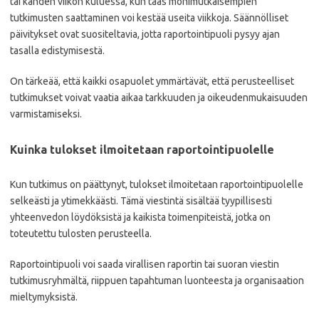
tai kahden viikon kuluessa, kun taas monimutkaisempien
tutkimusten saattaminen voi kestää useita viikkoja. Säännölliset
päivitykset ovat suositeltavia, jotta raportointipuoli pysyy ajan
tasalla edistymisestä.
On tärkeää, että kaikki osapuolet ymmärtävät, että perusteelliset
tutkimukset voivat vaatia aikaa tarkkuuden ja oikeudenmukaisuuden
varmistamiseksi.
Kuinka tulokset ilmoitetaan raportointipuolelle
Kun tutkimus on päättynyt, tulokset ilmoitetaan raportointipuolelle
selkeästi ja ytimekkäästi. Tämä viestintä sisältää tyypillisesti
yhteenvedon löydöksistä ja kaikista toimenpiteistä, jotka on
toteutettu tulosten perusteella.
Raportointipuoli voi saada virallisen raportin tai suoran viestin
tutkimusryhmältä, riippuen tapahtuman luonteesta ja organisaation
mieltymyksistä.