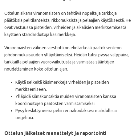
Ottelun aikana viranomaisten on tehtävä nopeita ja tarkkoja
päätöksiä pelitilanteista, rikkomuksista ja pelaajien käytöksestä. He
ovat vastuussa pisteiden, virheiden ja aikalisien merkitsemisestä
käyttäen standardoituja käsimerkkejä.
Viranomaisten välinen viestintä on elintärkeää päätöksenteon
johdonmukaisuuden ylläpitämiseksi. Heidän tulisi pysyä valppaina,
tarkkailla pelaajien vuorovaikutusta ja varmistaa sääntöjen
noudattaminen koko ottelun ajan.
Käytä selkeitä käsimerkkejä virheiden ja pisteiden
merkitsemiseen.
Ylläpidä silmäkontaktia muiden viranomaisten kanssa
koordinoitujen päätösten varmistamiseksi.
Pysy keskittyneenä peliin ennakoidaksesi mahdollisia
ongelmia.
Ottelun jälkeiset menettelyt ja raportointi