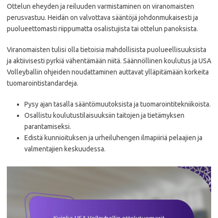
Ottelun eheyden ja reiluuden varmistaminen on viranomaisten
perusvastuu. Heidän on valvottava sääntöjä johdonmukaisesti ja
puolueettomasti riippumatta osalistujista tai ottelun panoksista.
Viranomaisten tulisi olla tietoisia mahdollisista puolueellisuuksista
ja aktiivisesti pyrkiä vähentämään niitä. Säännöllinen koulutus ja USA
Volleyballin ohjeiden noudattaminen auttavat ylläpitämään korkeita
tuomarointistandardeja.
Pysy ajan tasalla sääntömuutoksista ja tuomarointitekniikoista.
Osallistu koulutustilaisuuksiin taitojen ja tietämyksen
parantamiseksi.
Edistä kunnioituksen ja urheiluhengen ilmapiiriä pelaajien ja
valmentajien keskuudessa.