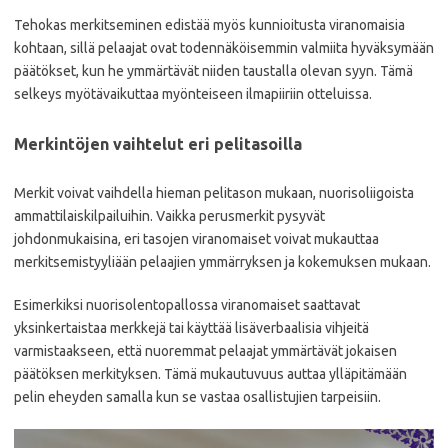
Tehokas merkitseminen edistää myös kunnioitusta viranomaisia
kohtaan, sillä pelaajat ovat todennäköisemmin valmiita hyväksymään
päätökset, kun he ymmärtävät niiden taustalla olevan syyn. Tämä
selkeys myötävaikuttaa myönteiseen ilmapiiriin otteluissa.
Merkintöjen vaihtelut eri pelitasoilla
Merkit voivat vaihdella hieman pelitason mukaan, nuorisoliigoista
ammattilaiskilpailuihin. Vaikka perusmerkit pysyvät
johdonmukaisina, eri tasojen viranomaiset voivat mukauttaa
merkitsemistyyliään pelaajien ymmärryksen ja kokemuksen mukaan.
Esimerkiksi nuorisolentopallossa viranomaiset saattavat
yksinkertaistaa merkkejä tai käyttää lisäverbaalisia vihjeitä
varmistaakseen, että nuoremmat pelaajat ymmärtävät jokaisen
päätöksen merkityksen. Tämä mukautuvuus auttaa ylläpitämään
pelin eheyden samalla kun se vastaa osallistujien tarpeisiin.