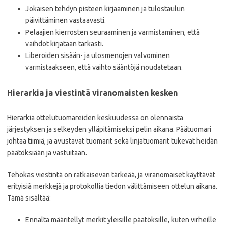
Jokaisen tehdyn pisteen kirjaaminen ja tulostaulun
päivittäminen vastaavasti.
Pelaajien kierrosten seuraaminen ja varmistaminen, että
vaihdot kirjataan tarkasti.
Liberoiden sisään- ja ulosmenojen valvominen
varmistaakseen, että vaihto sääntöjä noudatetaan.
Hierarkia ja viestintä viranomaisten kesken
Hierarkia ottelutuomareiden keskuudessa on olennaista
järjestyksen ja selkeyden ylläpitämiseksi pelin aikana. Päätuomari
johtaa tiimiä, ja avustavat tuomarit sekä linjatuomarit tukevat heidän
päätöksiään ja vastuitaan.
Tehokas viestintä on ratkaisevan tärkeää, ja viranomaiset käyttävät
erityisiä merkkejä ja protokollia tiedon välittämiseen ottelun aikana.
Tämä sisältää:
Ennalta määritellyt merkit yleisille päätöksille, kuten virheille