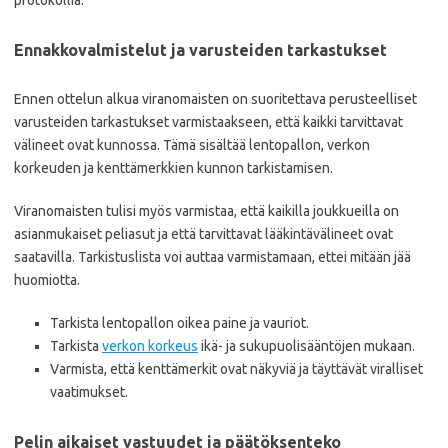
protokollia.
Ennakkovalmistelut ja varusteiden tarkastukset
Ennen ottelun alkua viranomaisten on suoritettava perusteelliset
varusteiden tarkastukset varmistaakseen, että kaikki tarvittavat
välineet ovat kunnossa. Tämä sisältää lentopallon, verkon
korkeuden ja kenttämerkkien kunnon tarkistamisen.
Viranomaisten tulisi myös varmistaa, että kaikilla joukkueilla on
asianmukaiset peliasut ja että tarvittavat lääkintävälineet ovat
saatavilla. Tarkistuslista voi auttaa varmistamaan, ettei mitään jää
huomiotta.
Tarkista lentopallon oikea paine ja vauriot.
Tarkista
verkon korkeus
ikä- ja sukupuolisääntöjen mukaan.
Varmista, että kenttämerkit ovat näkyviä ja täyttävät viralliset
vaatimukset.
Pelin aikaiset vastuudet ja päätöksenteko