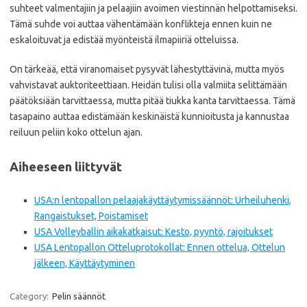
suhteet valmentajiin ja pelaajiin avoimen viestinnän helpottamiseksi.
Tämä suhde voi auttaa vähentämään konflikteja ennen kuin ne
eskaloituvat ja edistää myönteistä ilmapiiriä otteluissa.
On tärkeää, että viranomaiset pysyvät lähestyttävinä, mutta myös
vahvistavat auktoriteettiaan. Heidän tulisi olla valmiita selittämään
päätöksiään tarvittaessa, mutta pitää tiukka kanta tarvittaessa. Tämä
tasapaino auttaa edistämään keskinäistä kunnioitusta ja kannustaa
reiluun peliin koko ottelun ajan.
Aiheeseen liittyvät
USA:n lentopallon pelaajakäyttäytymissäännöt: Urheiluhenki,
Rangaistukset, Poistamiset
USA Volleyballin aikakatkaisut: Kesto, pyyntö, rajoitukset
USA Lentopallon Otteluprotokollat: Ennen ottelua, Ottelun
jälkeen, Käyttäytyminen
Category:
Pelin säännöt