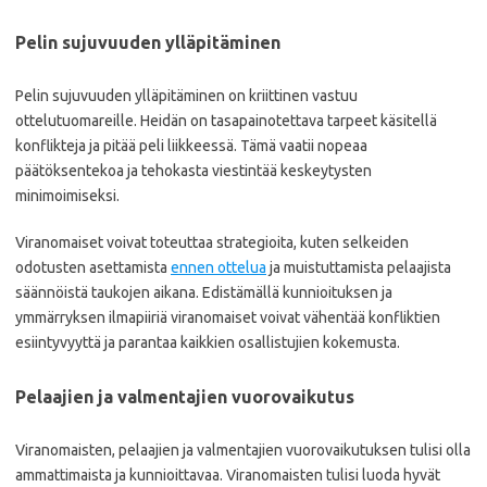
Pelin sujuvuuden ylläpitäminen
Pelin sujuvuuden ylläpitäminen on kriittinen vastuu
ottelutuomareille. Heidän on tasapainotettava tarpeet käsitellä
konflikteja ja pitää peli liikkeessä. Tämä vaatii nopeaa
päätöksentekoa ja tehokasta viestintää keskeytysten
minimoimiseksi.
Viranomaiset voivat toteuttaa strategioita, kuten selkeiden
odotusten asettamista
ennen ottelua
ja muistuttamista pelaajista
säännöistä taukojen aikana. Edistämällä kunnioituksen ja
ymmärryksen ilmapiiriä viranomaiset voivat vähentää konfliktien
esiintyvyyttä ja parantaa kaikkien osallistujien kokemusta.
Pelaajien ja valmentajien vuorovaikutus
Viranomaisten, pelaajien ja valmentajien vuorovaikutuksen tulisi olla
ammattimaista ja kunnioittavaa. Viranomaisten tulisi luoda hyvät