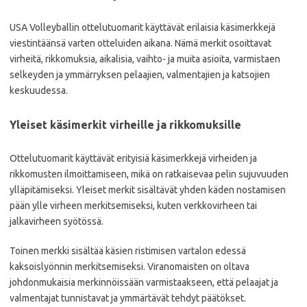
USA Volleyballin ottelutuomarit käyttävät erilaisia käsimerkkejä
viestintäänsä varten otteluiden aikana. Nämä merkit osoittavat
virheitä, rikkomuksia, aikalisia, vaihto- ja muita asioita, varmistaen
selkeyden ja ymmärryksen pelaajien, valmentajien ja katsojien
keskuudessa.
Yleiset käsimerkit virheille ja rikkomuksille
Ottelutuomarit käyttävät erityisiä käsimerkkejä virheiden ja
rikkomusten ilmoittamiseen, mikä on ratkaisevaa pelin sujuvuuden
ylläpitämiseksi. Yleiset merkit sisältävät yhden käden nostamisen
pään ylle virheen merkitsemiseksi, kuten verkkovirheen tai
jalkavirheen syötössä.
Toinen merkki sisältää käsien ristimisen vartalon edessä
kaksoislyönnin merkitsemiseksi. Viranomaisten on oltava
johdonmukaisia merkinnöissään varmistaakseen, että pelaajat ja
valmentajat tunnistavat ja ymmärtävät tehdyt päätökset.