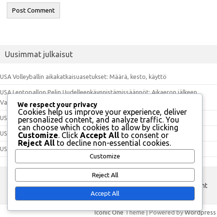
Uusimmat julkaisut
USA Volleyballin aikakatkaisuasetukset: Määrä, kesto, käyttö
USA Lentopallon Pelin Uudelleenkäynnistämissäännöt: Aikaeron jälkeen,
Vamma, Keskeytys
We respect your privacy
Cookies help us improve your experience, deliver
USA Volleyballin pisteytyssäännöt: Rally-pisteytys, Side-Out, Erävoitot
personalized content, and analyze traffic. You
can choose which cookies to allow by clicking
USA Lentopallon ottelun kesto: Erän pituus, tauot, jatkoaika
Customize
. Click
Accept All
to consent or
Reject All
to decline non-essential cookies.
USA Lentopallon Kierrätys Säännöt: Paikat, Järjestys, Vaihdot
Customize
Reject All
custom footer text left
custom footer text right
Accept All
Iconic One
Theme | Powered by
Wordpress