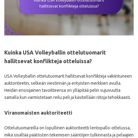
Kuinka USA Volleyballin ottelutuomarit
hallitsevat konflikteja otteluissa?
USA Volleyballin ottelutuomarit hallitsevat konflikteja vakiintuneen
auktoriteetin, selkeän viestinnän ja erityisten merkkien avulla.
Heidän ensisijainen tavoitteensa on ylläpitää pelin sujuvuutta
samalla kun varmistetaan reilu peli ja käsitellään riitoja tehokkaasti.
Viranomaisten auktoriteetti
Ottelutuomareilla on lopullinen auktoriteetti lentopallo-ottelussa,
mikä sisältää päätösten tekemisen sääntöjen tulkinnasta ja pelaajien