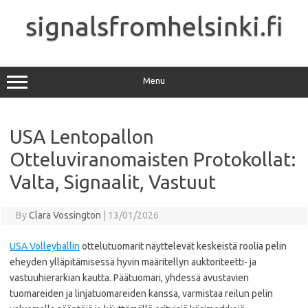
Skip
to
signalsfromhelsinki.fi
content
Menu
USA Lentopallon
Otteluviranomaisten Protokollat:
Valta, Signaalit, Vastuut
By
Clara Vossington
|
13/01/2026
USA Volleyballin
ottelutuomarit näyttelevät keskeistä roolia pelin
eheyden ylläpitämisessä hyvin määritellyn auktoriteetti- ja
vastuuhierarkian kautta. Päätuomari, yhdessä avustavien
tuomareiden ja linjatuomareiden kanssa, varmistaa reilun pelin