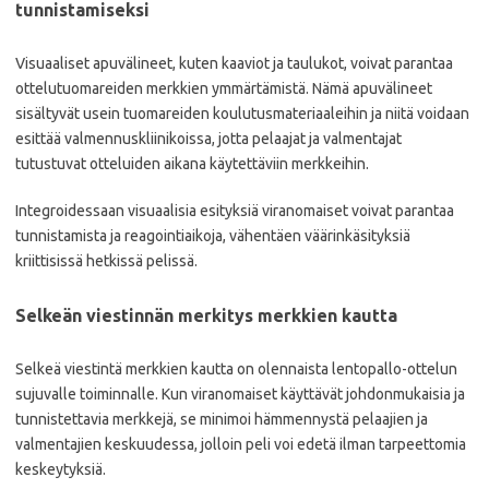
tunnistamiseksi
Visuaaliset apuvälineet, kuten kaaviot ja taulukot, voivat parantaa
ottelutuomareiden merkkien ymmärtämistä. Nämä apuvälineet
sisältyvät usein tuomareiden koulutusmateriaaleihin ja niitä voidaan
esittää valmennuskliinikoissa, jotta pelaajat ja valmentajat
tutustuvat otteluiden aikana käytettäviin merkkeihin.
Integroidessaan visuaalisia esityksiä viranomaiset voivat parantaa
tunnistamista ja reagointiaikoja, vähentäen väärinkäsityksiä
kriittisissä hetkissä pelissä.
Selkeän viestinnän merkitys merkkien kautta
Selkeä viestintä merkkien kautta on olennaista lentopallo-ottelun
sujuvalle toiminnalle. Kun viranomaiset käyttävät johdonmukaisia ja
tunnistettavia merkkejä, se minimoi hämmennystä pelaajien ja
valmentajien keskuudessa, jolloin peli voi edetä ilman tarpeettomia
keskeytyksiä.