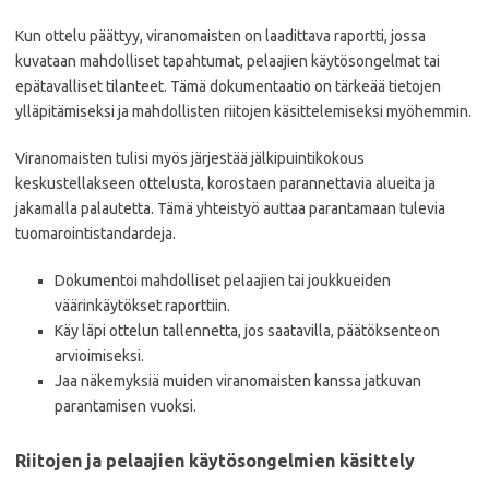
Kun ottelu päättyy, viranomaisten on laadittava raportti, jossa
kuvataan mahdolliset tapahtumat, pelaajien käytösongelmat tai
epätavalliset tilanteet. Tämä dokumentaatio on tärkeää tietojen
ylläpitämiseksi ja mahdollisten riitojen käsittelemiseksi myöhemmin.
Viranomaisten tulisi myös järjestää jälkipuintikokous
keskustellakseen ottelusta, korostaen parannettavia alueita ja
jakamalla palautetta. Tämä yhteistyö auttaa parantamaan tulevia
tuomarointistandardeja.
Dokumentoi mahdolliset pelaajien tai joukkueiden
väärinkäytökset raporttiin.
Käy läpi ottelun tallennetta, jos saatavilla, päätöksenteon
arvioimiseksi.
Jaa näkemyksiä muiden viranomaisten kanssa jatkuvan
parantamisen vuoksi.
Riitojen ja pelaajien käytösongelmien käsittely