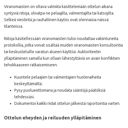
Viranomaisten on oltava valmiita käsittelemään ottelun aikana
syntyviä riitoja, olivatpa ne pelaajilta, valmentajilta tai katsojilta.
Selkeä viestintä ja rauhallinen käytös ovat olennaisia näissä
tilanteissa.
Riitoja käsitellessään viranomaisten tulisi noudattaa vakiintuneita
protokollia, jotka voivat sisältää muiden viranomaisten konsultointia
tai keskusteluille varatun alueen käyttöä. Auktoriteetin
ylläpitäminen samalla kun ollaan lähestyttäviä on avain konfliktien
tehokkaaseen ratkaisemiseen.
Kuuntele pelaajien tai valmentajien huolenaiheita
keskeyttämättä.
Pysy puolueettomana ja noudata sääntöjä päätöksiä
tehdessäsi.
Dokumentoi kaikki riidat ottelun jälkeistä raportointia varten.
Ottelun eheyden ja reiluuden ylläpitäminen