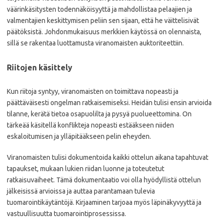
väärinkäsitysten todennäköisyyttä ja mahdollistaa pelaajien ja
valmentajien keskittymisen peliin sen sijaan, että he väittelisivät
päätöksistä. Johdonmukaisuus merkkien käytössä on olennaista,
sillä se rakentaa luottamusta viranomaisten auktoriteettiin.
Riitojen käsittely
Kun riitoja syntyy, viranomaisten on toimittava nopeasti ja
päättäväisesti ongelman ratkaisemiseksi. Heidän tulisi ensin arvioida
tilanne, kerätä tietoa osapuolilta ja pysyä puolueettomina. On
tärkeää käsitellä konflikteja nopeasti estääkseen niiden
eskaloitumisen ja ylläpitääkseen pelin eheyden.
Viranomaisten tulisi dokumentoida kaikki ottelun aikana tapahtuvat
tapaukset, mukaan lukien riidan luonne ja toteutetut
ratkaisuvaiheet. Tämä dokumentaatio voi olla hyödyllistä ottelun
jälkeisissä arvioissa ja auttaa parantamaan tulevia
tuomarointikäytäntöjä. Kirjaaminen tarjoaa myös läpinäkyvyyttä ja
vastuullisuutta tuomarointiprosessissa.