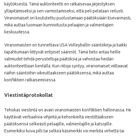
käytöksestä. Tämä auktoriteetti on ratkaisevaa järjestyksen
ylläpitämiseksi ja sen varmistamiseksi, että peli pelataan reilusti.
Viranomaiset on koulutettu puolustamaan päätöksiään itsevarmasti,
mikä auttaa luomaan kunnioitusta pelaajien ja valmentajien
keskuudessa.
Viranomaisten on tunnettava USA Volleyballin sääntökirja ja kaikki
tapahtumaan liittyvät erityiset säännöt. Tämä tieto antaa heille
valmiudet tehdä perusteltuja päätöksiä ja vahvistaa heidän
auktoriteettiaan kentällä. Kun riitoja syntyy, viranomaiset viittaavat
näihin sääntöihin oikeuttaakseen päätöksensä, mikä auttaa
konfliktien ratkaisemisessa.
Viestintäprotokollat
Tehokas viestintä on avain viranomaisten konfliktien hallinnassa. He
käyttävät verbaalisia vihjeitä ja kehonkieltä viestittääkseen
päätöksensä selkeästi pelaajille, valmentajille ja katsojille.
Esimerkiksi kova pilli tai selkeä käsimerkki voi merkitä virhettä tai