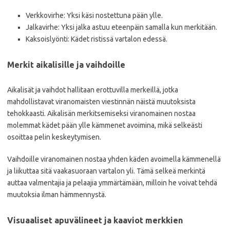
Verkkovirhe: Yksi käsi nostettuna pään ylle.
Jalkavirhe: Yksi jalka astuu eteenpäin samalla kun merkitään.
Kaksoislyönti: Kädet ristissä vartalon edessä.
Merkit aikalisille ja vaihdoille
Aikalisät ja vaihdot hallitaan erottuvilla merkeillä, jotka
mahdollistavat viranomaisten viestinnän näistä muutoksista
tehokkaasti. Aikalisän merkitsemiseksi viranomainen nostaa
molemmat kädet pään ylle kämmenet avoimina, mikä selkeästi
osoittaa pelin keskeytymisen.
Vaihdoille viranomainen nostaa yhden käden avoimella kämmenellä
ja liikuttaa sitä vaakasuoraan vartalon yli. Tämä selkeä merkintä
auttaa valmentajia ja pelaajia ymmärtämään, milloin he voivat tehdä
muutoksia ilman hämmennystä.
Visuaaliset apuvälineet ja kaaviot merkkien