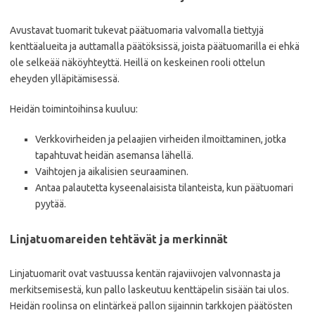
Avustavat tuomarit tukevat päätuomaria valvomalla tiettyjä
kenttäalueita ja auttamalla päätöksissä, joista päätuomarilla ei ehkä
ole selkeää näköyhteyttä. Heillä on keskeinen rooli ottelun
eheyden ylläpitämisessä.
Heidän toimintoihinsa kuuluu:
Verkkovirheiden ja pelaajien virheiden ilmoittaminen, jotka
tapahtuvat heidän asemansa lähellä.
Vaihtojen ja aikalisien seuraaminen.
Antaa palautetta kyseenalaisista tilanteista, kun päätuomari
pyytää.
Linjatuomareiden tehtävät ja merkinnät
Linjatuomarit ovat vastuussa kentän rajaviivojen valvonnasta ja
merkitsemisestä, kun pallo laskeutuu kenttäpelin sisään tai ulos.
Heidän roolinsa on elintärkeä pallon sijainnin tarkkojen päätösten