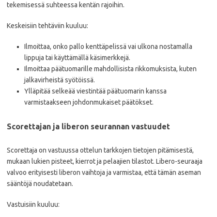
tekemisessä suhteessa kentän rajoihin.
Keskeisiin tehtäviin kuuluu:
Ilmoittaa, onko pallo kenttäpelissä vai ulkona nostamalla
lippuja tai käyttämällä käsimerkkejä.
Ilmoittaa päätuomarille mahdollisista rikkomuksista, kuten
jalkavirheistä syötöissä.
Ylläpitää selkeää viestintää päätuomarin kanssa
varmistaakseen johdonmukaiset päätökset.
Scorettajan ja liberon seurannan vastuudet
Scorettaja on vastuussa ottelun tarkkojen tietojen pitämisestä,
mukaan lukien pisteet, kierrot ja pelaajien tilastot. Libero-seuraaja
valvoo erityisesti liberon vaihtoja ja varmistaa, että tämän aseman
sääntöjä noudatetaan.
Vastuisiin kuuluu: