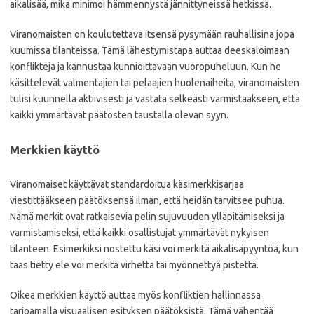
aikalisää, mikä minimoi hämmennystä jännittyneissä hetkissä.
Viranomaisten on koulutettava itsensä pysymään rauhallisina jopa
kuumissa tilanteissa. Tämä lähestymistapa auttaa deeskaloimaan
konflikteja ja kannustaa kunnioittavaan vuoropuheluun. Kun he
käsittelevät valmentajien tai pelaajien huolenaiheita, viranomaisten
tulisi kuunnella aktiivisesti ja vastata selkeästi varmistaakseen, että
kaikki ymmärtävät päätösten taustalla olevan syyn.
Merkkien käyttö
Viranomaiset käyttävät standardoitua käsimerkkisarjaa
viestittääkseen päätöksensä ilman, että heidän tarvitsee puhua.
Nämä merkit ovat ratkaisevia pelin sujuvuuden ylläpitämiseksi ja
varmistamiseksi, että kaikki osallistujat ymmärtävät nykyisen
tilanteen. Esimerkiksi nostettu käsi voi merkitä aikalisäpyyntöä, kun
taas tietty ele voi merkitä virhettä tai myönnettyä pistettä.
Oikea merkkien käyttö auttaa myös konfliktien hallinnassa
tarjoamalla visuaalisen esityksen päätöksistä. Tämä vähentää