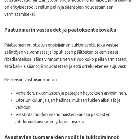
avustavat tuomarit, linjatuomarit ja muut viranomaiset, joilla kaikilla
on erityiset roolit reilun pelin ja sääntöjen noudattamisen
varmistamiseksi.
Päätuomarin vastuudet ja päätöksentekovalta
Päätuomari on ottelun ensisijainen auktoriteetti, joka vastaa
sääntöjen valvonnasta ja lopullisten päätösten tekemisestä
riitatilanteissa. Tämä viranomainen valvoo koko peliä varmistaen,
että kaikkia sääntöjä noudatetaan ja että ottelu etenee sujuvasti.
Keskeisiin vastuisiin kuuluu:
Virheiden, rikkomusten ja pelaajien käytöksen arvioiminen.
Ottelun kulun ja ajan hallinta, mukaan lukien aikalisät ja
vaihdot.
Viestintä muiden viranomaisten kanssa päätösten
johdonmukaisuuden ylläpitämiseksi.
Avustavien tuomareiden roolit ja tukitoiminnot