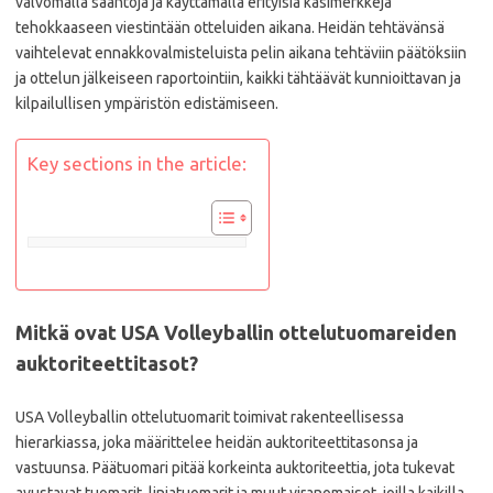
valvomalla sääntöjä ja käyttämällä erityisiä käsimerkkejä
tehokkaaseen viestintään otteluiden aikana. Heidän tehtävänsä
vaihtelevat ennakkovalmisteluista pelin aikana tehtäviin päätöksiin
ja ottelun jälkeiseen raportointiin, kaikki tähtäävät kunnioittavan ja
kilpailullisen ympäristön edistämiseen.
Key sections in the article:
Mitkä ovat USA Volleyballin ottelutuomareiden
auktoriteettitasot?
USA Volleyballin ottelutuomarit toimivat rakenteellisessa
hierarkiassa, joka määrittelee heidän auktoriteettitasonsa ja
vastuunsa. Päätuomari pitää korkeinta auktoriteettia, jota tukevat