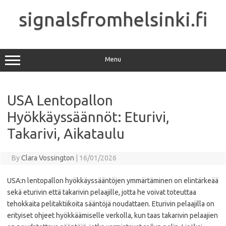
Skip
to
signalsfromhelsinki.fi
content
Menu
USA Lentopallon
Hyökkäyssäännöt: Eturivi,
Takarivi, Aikataulu
By
Clara Vossington
|
16/01/2026
USA:n lentopallon hyökkäyssääntöjen ymmärtäminen on elintärkeää
sekä eturivin että takarivin pelaajille, jotta he voivat toteuttaa
tehokkaita pelitaktiikoita sääntöjä noudattaen. Eturivin pelaajilla on
erityiset ohjeet hyökkäämiselle verkolla, kun taas takarivin pelaajien