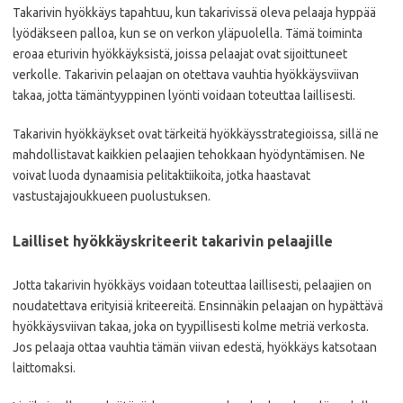
Takarivin hyökkäys tapahtuu, kun takarivissä oleva pelaaja hyppää
lyödäkseen palloa, kun se on verkon yläpuolella. Tämä toiminta
eroaa eturivin hyökkäyksistä, joissa pelaajat ovat sijoittuneet
verkolle. Takarivin pelaajan on otettava vauhtia hyökkäysviivan
takaa, jotta tämäntyyppinen lyönti voidaan toteuttaa laillisesti.
Takarivin hyökkäykset ovat tärkeitä hyökkäysstrategioissa, sillä ne
mahdollistavat kaikkien pelaajien tehokkaan hyödyntämisen. Ne
voivat luoda dynaamisia pelitaktiikoita, jotka haastavat
vastustajajoukkueen puolustuksen.
Lailliset hyökkäyskriteerit takarivin pelaajille
Jotta takarivin hyökkäys voidaan toteuttaa laillisesti, pelaajien on
noudatettava erityisiä kriteereitä. Ensinnäkin pelaajan on hypättävä
hyökkäysviivan takaa, joka on tyypillisesti kolme metriä verkosta.
Jos pelaaja ottaa vauhtia tämän viivan edestä, hyökkäys katsotaan
laittomaksi.