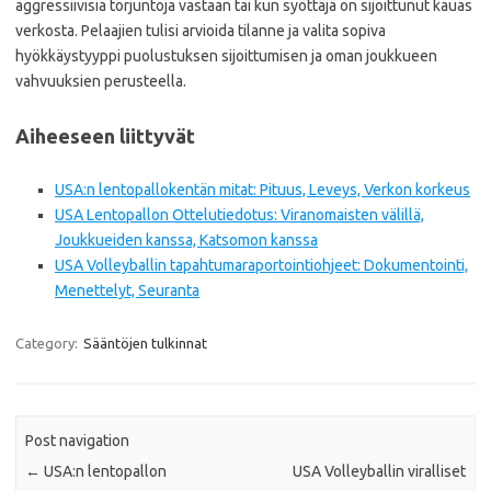
aggressiivisia torjuntoja vastaan tai kun syöttäjä on sijoittunut kauas
verkosta. Pelaajien tulisi arvioida tilanne ja valita sopiva
hyökkäystyyppi puolustuksen sijoittumisen ja oman joukkueen
vahvuuksien perusteella.
Aiheeseen liittyvät
USA:n lentopallokentän mitat: Pituus, Leveys, Verkon korkeus
USA Lentopallon Ottelutiedotus: Viranomaisten välillä,
Joukkueiden kanssa, Katsomon kanssa
USA Volleyballin tapahtumaraportointiohjeet: Dokumentointi,
Menettelyt, Seuranta
Category:
Sääntöjen tulkinnat
Post navigation
←
USA:n lentopallon
USA Volleyballin viralliset