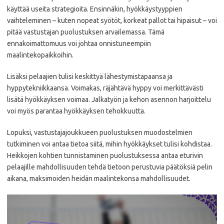
käyttää useita strategioita. Ensinnäkin, hyökkäystyyppien
vaihteleminen – kuten nopeat syötöt, korkeat pallot tai hipaisut – voi
pitää vastustajan puolustuksen arvailemassa. Tämä
ennakoimattomuus voi johtaa onnistuneempiin
maalintekopaikkoihin.
Lisäksi pelaajien tulisi keskittyä lähestymistapaansa ja
hyppytekniikkaansa. Voimakas, räjähtävä hyppy voi merkittävästi
lisätä hyökkäyksen voimaa. Jalkatyön ja kehon asennon harjoittelu
voi myös parantaa hyökkäyksen tehokkuutta.
Lopuksi, vastustajajoukkueen puolustuksen muodostelmien
tutkiminen voi antaa tietoa siitä, mihin hyökkäykset tulisi kohdistaa.
Heikkojen kohtien tunnistaminen puolustuksessa antaa eturivin
pelaajille mahdollisuuden tehdä tietoon perustuvia päätöksiä pelin
aikana, maksimoiden heidän maalintekonsa mahdollisuudet.