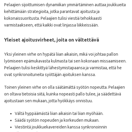
Pelaajien sijoittumisen dynamiikan ymmärtäminen auttaa joukkueita
kehittämään strategioita, jotka parantavat ajoitusta ja
kokonaissuoritusta. Pelaajien tulisi viestiä tehokkaasti
varmistaakseen, että kaikki ovat linjassa liikkeissään.
Yleiset ajoitusvirheet, joita on vältettävä
Yksi yleinen virhe on hypätä liian aikaisin, mikä voi johtaa pallon
lyömiseen epämukavasta kulmasta tai sen kokonaan missaamiseen.
Pelaajien tulisi keskittyä lähestymistapaansa ja varmistaa, että he
ovat synkronoituneita syöttäjän ajoituksen kanssa.
Toinen yleinen virhe on olla säätämättä syötön nopeutta. Pelaajien
on oltava tietoisia siitä, kuinka nopeasti pallo tulee, ja säädettävä
ajoitustaan sen mukaan, jotta hyökkäys onnistuu.
Vältä hyppäämästä liian aikaisin tai liian myöhään.
Säädä syötön nopeuden ja korkeuden mukaan.
Viestintä joukkuekavereiden kanssa synkronoinnin