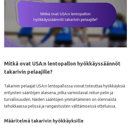
Mitkä ovat USA:n lentopallon hyökkäyssäännöt
takarivin pelaajille?
Takarivin pelaajat USA:n lentopallossa voivat toteuttaa hyökkäyksiä
erityisten sääntöjen alaisena, jotka varmistavat reilun pelin ja
turvallisuuden. Näiden sääntöjen ymmärtäminen on olennaista
tehokkaassa pelissä ja rangaistusten välttämisessä otteluissa.
Määritelmä takarivin hyökkäyksille