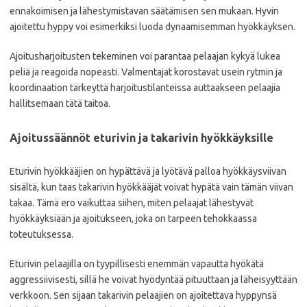
ennakoimisen ja lähestymistavan säätämisen sen mukaan. Hyvin
ajoitettu hyppy voi esimerkiksi luoda dynaamisemman hyökkäyksen.
Ajoitusharjoitusten tekeminen voi parantaa pelaajan kykyä lukea
peliä ja reagoida nopeasti. Valmentajat korostavat usein rytmin ja
koordinaation tärkeyttä harjoitustilanteissa auttaakseen pelaajia
hallitsemaan tätä taitoa.
Ajoitussäännöt eturivin ja takarivin hyökkäyksille
Eturivin hyökkääjien on hypättävä ja lyötävä palloa hyökkäysviivan
sisältä, kun taas takarivin hyökkääjät voivat hypätä vain tämän viivan
takaa. Tämä ero vaikuttaa siihen, miten pelaajat lähestyvät
hyökkäyksiään ja ajoitukseen, joka on tarpeen tehokkaassa
toteutuksessa.
Eturivin pelaajilla on tyypillisesti enemmän vapautta hyökätä
aggressiivisesti, sillä he voivat hyödyntää pituuttaan ja läheisyyttään
verkkoon. Sen sijaan takarivin pelaajien on ajoitettava hyppynsä