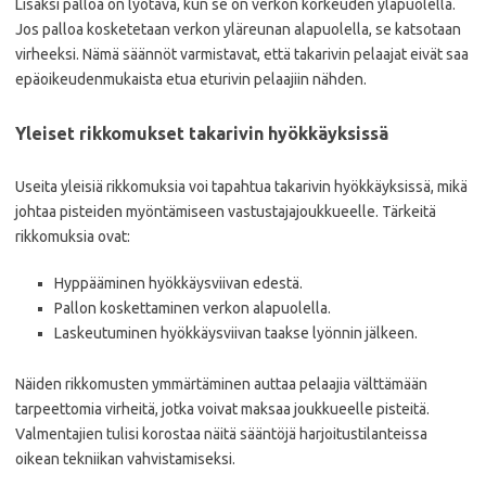
Lisäksi palloa on lyötävä, kun se on verkon korkeuden yläpuolella.
Jos palloa kosketetaan verkon yläreunan alapuolella, se katsotaan
virheeksi. Nämä säännöt varmistavat, että takarivin pelaajat eivät saa
epäoikeudenmukaista etua eturivin pelaajiin nähden.
Yleiset rikkomukset takarivin hyökkäyksissä
Useita yleisiä rikkomuksia voi tapahtua takarivin hyökkäyksissä, mikä
johtaa pisteiden myöntämiseen vastustajajoukkueelle. Tärkeitä
rikkomuksia ovat:
Hyppääminen hyökkäysviivan edestä.
Pallon koskettaminen verkon alapuolella.
Laskeutuminen hyökkäysviivan taakse lyönnin jälkeen.
Näiden rikkomusten ymmärtäminen auttaa pelaajia välttämään
tarpeettomia virheitä, jotka voivat maksaa joukkueelle pisteitä.
Valmentajien tulisi korostaa näitä sääntöjä harjoitustilanteissa
oikean tekniikan vahvistamiseksi.