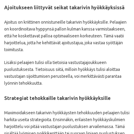
Ajoitukseen liittyvät seikat takarivin hyökkäyksissä
Ajoitus on kriittinen onnistuneille takarivin hyökkäyksille. Pelaajien
on koordinoitava hyppynsä pallon kulman kanssa varmistaakseen,
että he koskettavat palloa optimaaliseen korkeuteen. Tämä vaatii
harjoittelua, jotta he kehittävät ajoitustajua, joka vastaa syöttäjän
toimitusta.
Lisäksi pelaajien tulisi olla tietoisia vastustajajoukkueen
puolustuksesta. Tietoisuus siitä, milloin hyökkäys tulisi aloittaa
vastustajan sijoittumisen perusteella, voi merkittävästi parantaa
lyönnin tehokkuutta.
Strategiat tehokkaille takarivin hyökkäyksille
Maximoidakseen takarivin hyökkäysten tehokkuuden pelaajien tulisi
harkita useita strategioita. Ensinnäkin, erilaisten hyökkäyskulmien
harjoittelu voi pitää vastustajan puolustuksen arvailemassa. Tämä
sisältää lyömisen poikkikenttään tai suoraan linjaan puolustuksen