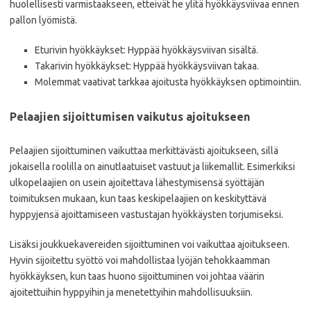
huolellisesti varmistaakseen, etteivät he ylitä hyökkäysviivaa ennen
pallon lyömistä.
Eturivin hyökkäykset: Hyppää hyökkäysviivan sisältä.
Takarivin hyökkäykset: Hyppää hyökkäysviivan takaa.
Molemmat vaativat tarkkaa ajoitusta hyökkäyksen optimointiin.
Pelaajien sijoittumisen vaikutus ajoitukseen
Pelaajien sijoittuminen vaikuttaa merkittävästi ajoitukseen, sillä
jokaisella roolilla on ainutlaatuiset vastuut ja liikemallit. Esimerkiksi
ulkopelaajien on usein ajoitettava lähestymisensä syöttäjän
toimituksen mukaan, kun taas keskipelaajien on keskityttävä
hyppyjensä ajoittamiseen vastustajan hyökkäysten torjumiseksi.
Lisäksi joukkuekavereiden sijoittuminen voi vaikuttaa ajoitukseen.
Hyvin sijoitettu syöttö voi mahdollistaa lyöjän tehokkaamman
hyökkäyksen, kun taas huono sijoittuminen voi johtaa väärin
ajoitettuihin hyppyihin ja menetettyihin mahdollisuuksiin.