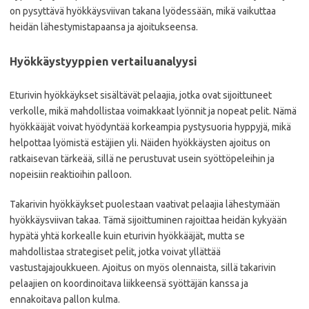
on pysyttävä hyökkäysviivan takana lyödessään, mikä vaikuttaa
heidän lähestymistapaansa ja ajoitukseensa.
Hyökkäystyyppien vertailuanalyysi
Eturivin hyökkäykset sisältävät pelaajia, jotka ovat sijoittuneet
verkolle, mikä mahdollistaa voimakkaat lyönnit ja nopeat pelit. Nämä
hyökkääjät voivat hyödyntää korkeampia pystysuoria hyppyjä, mikä
helpottaa lyömistä estäjien yli. Näiden hyökkäysten ajoitus on
ratkaisevan tärkeää, sillä ne perustuvat usein syöttöpeleihin ja
nopeisiin reaktioihin palloon.
Takarivin hyökkäykset puolestaan vaativat pelaajia lähestymään
hyökkäysviivan takaa. Tämä sijoittuminen rajoittaa heidän kykyään
hypätä yhtä korkealle kuin eturivin hyökkääjät, mutta se
mahdollistaa strategiset pelit, jotka voivat yllättää
vastustajajoukkueen. Ajoitus on myös olennaista, sillä takarivin
pelaajien on koordinoitava liikkeensä syöttäjän kanssa ja
ennakoitava pallon kulma.