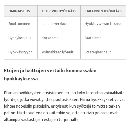
OMINAISUUS
ETURIVIN HYÖKKÄYS
TAKARIVIN HYÖKKÄYS
Sijoittuminen
Lähellä verkkoa
Hyökkäysviivan takana
Hyppykorkeus
Korkeampi
Matalampi
Hyökkäystyyppi
Voimakkaat lyönnit
Strategiset pelit
Etujen ja haittojen vertailu kummassakin
hyökkäyksessä
Eturivin hyökkäysten ensisijainen etu on kyky toteuttaa voimakkaita
lyöntejä, jotka voivat ylittää puolustuksen. Nämä hyökkäykset voivat
johtaa nopeisiin pisteisiin, erityisesti kun syöttäjä toimittaa tarkan
pallon. Haittapuolena on kuitenkin se, että eturivin pelaajat ovat
alttiimpia vastustajien estäjien torjunnalle.