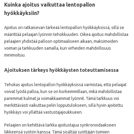
Kuinka ajoitus vaikuttaa lentopallon
hyökkäyksiin?
Ajoitus on ratkaisevan tärkeää lentopallon hyökkäyksissä, sillä se
määrittää pelaajan lyönnin tehokkuuden. Oikea ajoitus mahdollistaa
pelaajien yhdistää palloon optimaaliseen aikaan, maksimoiden
voiman ja tarkkuuden samalla, kun virheiden mahdollisuus
minimoituu.
Ajoituksen tärkeys hyökkäysten toteuttamisessa
Tehokas ajoitus lentopallon hyökkäyksissä varmistaa, että pelaajat
voivat lyödä palloa, kun se on korkeimmillaan, mikä mahdollistaa
paremmat kulmat ja voimakkaammat lyönnit. Tämä tarkkuus voi
merkittävästi vaikuttaa pelin lopputulokseen, sillä hyvin ajoitettu
hyökkäys voi yllättää vastustajajoukkueen.
Pelaajien on kehittävä tarkka ajoitustajua synkronoidaakseen
liikkeensä syötön kanssa. Tämä sisältää syöttäjän toimien