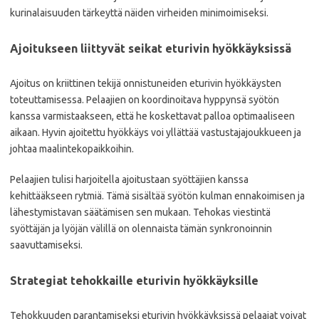
kurinalaisuuden tärkeyttä näiden virheiden minimoimiseksi.
Ajoitukseen liittyvät seikat eturivin hyökkäyksissä
Ajoitus on kriittinen tekijä onnistuneiden eturivin hyökkäysten
toteuttamisessa. Pelaajien on koordinoitava hyppynsä syötön
kanssa varmistaakseen, että he koskettavat palloa optimaaliseen
aikaan. Hyvin ajoitettu hyökkäys voi yllättää vastustajajoukkueen ja
johtaa maalintekopaikkoihin.
Pelaajien tulisi harjoitella ajoitustaan syöttäjien kanssa
kehittääkseen rytmiä. Tämä sisältää syötön kulman ennakoimisen ja
lähestymistavan säätämisen sen mukaan. Tehokas viestintä
syöttäjän ja lyöjän välillä on olennaista tämän synkronoinnin
saavuttamiseksi.
Strategiat tehokkaille eturivin hyökkäyksille
Tehokkuuden parantamiseksi eturivin hyökkäyksissä pelaajat voivat