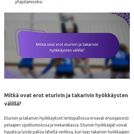
ylläpitämiseksi.
Mitkä ovat erot eturivin ja takarivin hyökkäysten
välillä?
Eturivin ja takarivin hyökkäykset lentopallossa eroavat ensisijaisesti
pelaajien sijoittumisessa ja mekaniikassa. Eturivin hyökkääjät voivat
hypätä ja lyödä palloa lähellä verkkoa, kun taas takarivin hyökkääjien