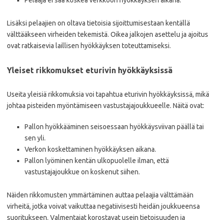
Pelaaja ei saa koskea verkkoon hyökkäyksen aikana.
Lisäksi pelaajien on oltava tietoisia sijoittumisestaan kentällä
välttääkseen virheiden tekemistä. Oikea jalkojen asettelu ja ajoitus
ovat ratkaisevia laillisen hyökkäyksen toteuttamiseksi.
Yleiset rikkomukset eturivin hyökkäyksissä
Useita yleisiä rikkomuksia voi tapahtua eturivin hyökkäyksissä, mikä
johtaa pisteiden myöntämiseen vastustajajoukkueelle. Näitä ovat:
Pallon hyökkääminen seisoessaan hyökkäysviivan päällä tai
sen yli.
Verkon koskettaminen hyökkäyksen aikana.
Pallon lyöminen kentän ulkopuolelle ilman, että
vastustajajoukkue on koskenut siihen.
Näiden rikkomusten ymmärtäminen auttaa pelaajia välttämään
virheitä, jotka voivat vaikuttaa negatiivisesti heidän joukkueensa
suoritukseen. Valmentajat korostavat usein tietoisuuden ja