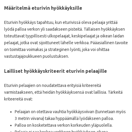
Määritelmä eturivin hyökkäyksille
Eturivin hyökkäys tapahtuu, kun eturivissä oleva pelaaja yrittää
lyödä palloa verkon yli saadakseen pisteitä. Tällaisen hyökkäyksen
toteuttavat tyypillisesti ulkopelaajat, keskipelaajat ja oikean laidan
pelaajat, jotka ovat sijoittuneet lähelle verkkoa. Pääasiallinen tavoite
on toimittaa voimakas ja strateginen lyönti, joka voi ohittaa
vastustajajoukkueen puolustuksen.
Lailliset hyökkäyskriteerit eturivin pelaajille
Eturivin pelaajien on noudatettava erityisiä kriteereitä
varmistaakseen, että heidän hyökkäyksensä ovat laillisia. Tärkeitä
kriteereitä ovat:
Pelaajan on otettava vauhtia hyökkäysviivan (tunnetaan myös
3 metrin viivana) takaa hyppäämällä lyödäkseen palloa.
Palloa on kosketettava verkon korkeuden yläpuolella.