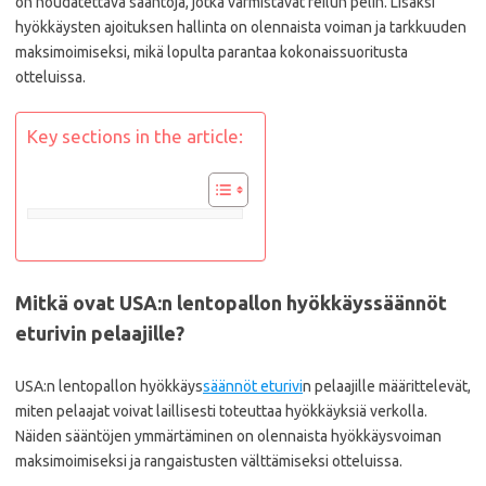
on noudatettava sääntöjä, jotka varmistavat reilun pelin. Lisäksi
hyökkäysten ajoituksen hallinta on olennaista voiman ja tarkkuuden
maksimoimiseksi, mikä lopulta parantaa kokonaissuoritusta
otteluissa.
Key sections in the article:
Mitkä ovat USA:n lentopallon hyökkäyssäännöt
eturivin pelaajille?
USA:n lentopallon hyökkäys
säännöt eturivi
n pelaajille määrittelevät,
miten pelaajat voivat laillisesti toteuttaa hyökkäyksiä verkolla.
Näiden sääntöjen ymmärtäminen on olennaista hyökkäysvoiman
maksimoimiseksi ja rangaistusten välttämiseksi otteluissa.