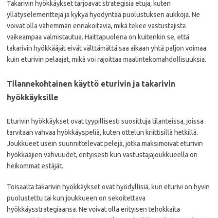
Takarivin hyökkäykset tarjoavat strategisia etuja, kuten
yllätyselementtejä ja kykyä hyödyntää puolustuksen aukkoja. Ne
voivat olla vähemmän ennakoitavia, mikä tekee vastustajista
vaikeampaa valmistautua. Haittapuolena on kuitenkin se, että
takarivin hyökkääjät eivät välttämättä saa aikaan yhtä paljon voimaa
kuin eturivin pelaajat, mikä voi rajoittaa maalintekomahdollisuuksia.
Tilannekohtainen käyttö eturivin ja takarivin
hyökkäyksille
Eturivin hyökkäykset ovat tyypillisesti suosittuja tilanteissa, joissa
tarvitaan vahvaa hyökkäyspeliä, kuten ottelun kriittisillä hetkillä.
Joukkueet usein suunnittelevat pelejä, jotka maksimoivat eturivin
hyökkääjien vahvuudet, erityisesti kun vastustajajoukkueella on
heikommat estäjät.
Toisaalta takarivin hyökkäykset ovat hyödyllisiä, kun eturivi on hyvin
puolustettu tai kun joukkueen on sekoitettava
hyökkäysstrategiaansa. Ne voivat olla erityisen tehokkaita