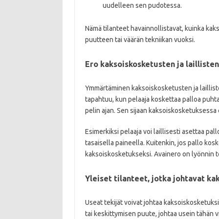
uudelleen sen pudotessa.
Nämä tilanteet havainnollistavat, kuinka kak
puutteen tai väärän tekniikan vuoksi.
Ero kaksoiskosketusten ja laillisten
Ymmärtäminen kaksoiskosketusten ja laillisten
tapahtuu, kun pelaaja koskettaa palloa puhtaa
pelin ajan. Sen sijaan kaksoiskosketuksessa on
Esimerkiksi pelaaja voi laillisesti asettaa pa
tasaisella paineella. Kuitenkin, jos pallo kos
kaksoiskosketukseksi. Avainero on lyönnin t
Yleiset tilanteet, jotka johtavat k
Useat tekijät voivat johtaa kaksoiskosketuks
tai keskittymisen puute, johtaa usein tähän