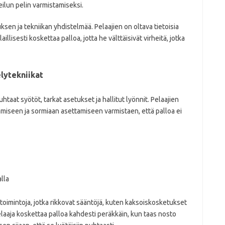
eilun pelin varmistamiseksi.
uksen ja tekniikan yhdistelmää. Pelaajien on oltava tietoisia
illisesti koskettaa palloa, jotta he välttäisivät virheitä, jotka
elytekniikat
puhtaat syötöt, tarkat asetukset ja hallitut lyönnit. Pelaajien
ämiseen ja sormiaan asettamiseen varmistaen, että palloa ei
lla
t toimintoja, jotka rikkovat sääntöjä, kuten kaksoiskosketukset
laaja koskettaa palloa kahdesti peräkkäin, kun taas nosto