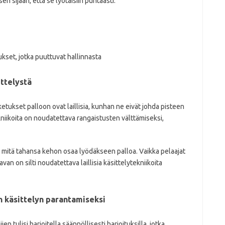
n sijaan, että se lyötäisiin puhtaasti.
kset, jotka puuttuvat hallinnasta
ittelystä
ketukset palloon ovat laillisia, kunhan ne eivät johda pisteen
niikoita on noudatettava rangaistusten välttämiseksi,
ää mitä tahansa kehon osaa lyödäkseen palloa. Vaikka pelaajat
van on silti noudatettava laillisia käsittelytekniikoita
n käsittelyn parantamiseksi
en tulisi harjoitella säännöllisesti harjoituksilla, jotka