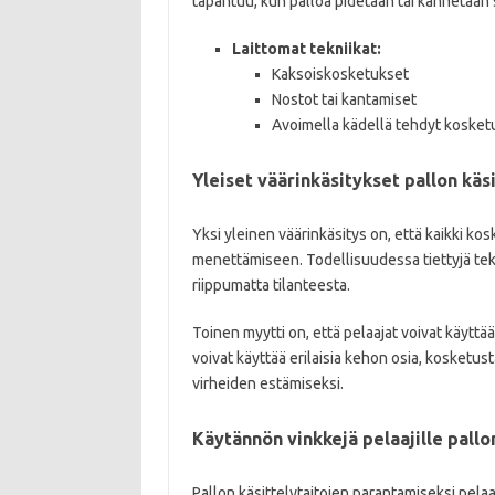
tapahtuu, kun palloa pidetään tai kannetaan se
Laittomat tekniikat:
Kaksoiskosketukset
Nostot tai kantamiset
Avoimella kädellä tehdyt kosketu
Yleiset väärinkäsitykset pallon käs
Yksi yleinen väärinkäsitys on, että kaikki kos
menettämiseen. Todellisuudessa tiettyjä tek
riippumatta tilanteesta.
Toinen myytti on, että pelaajat voivat käytt
voivat käyttää erilaisia kehon osia, kosketusta
virheiden estämiseksi.
Käytännön vinkkejä pelaajille pallo
Pallon käsittelytaitojen parantamiseksi pelaaji