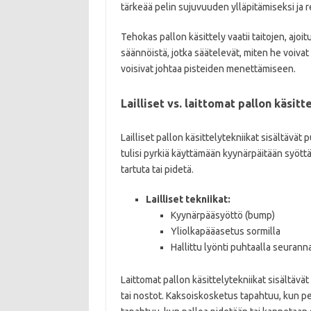
tärkeää pelin sujuvuuden ylläpitämiseksi ja r
Tehokas pallon käsittely vaatii taitojen, ajoit
säännöistä, jotka säätelevät, miten he voivat la
voisivat johtaa pisteiden menettämiseen.
Lailliset vs. laittomat pallon käsitt
Lailliset pallon käsittelytekniikat sisältävät 
tulisi pyrkiä käyttämään kyynärpäitään syött
tartuta tai pidetä.
Lailliset tekniikat:
Kyynärpääsyöttö (bump)
Yliolkapääasetus sormilla
Hallittu lyönti puhtaalla seuranna
Laittomat pallon käsittelytekniikat sisältävä
tai nostot. Kaksoiskosketus tapahtuu, kun pe