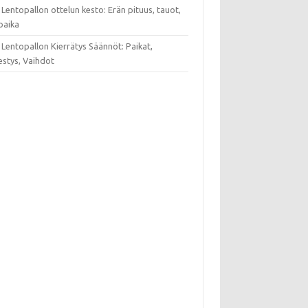
Lentopallon ottelun kesto: Erän pituus, tauot,
oaika
Lentopallon Kierrätys Säännöt: Paikat,
estys, Vaihdot