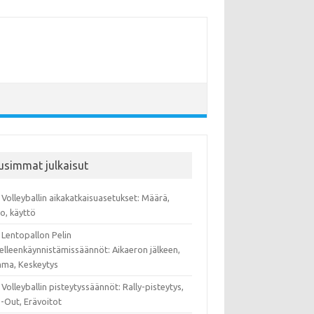
usimmat julkaisut
Volleyballin aikakatkaisuasetukset: Määrä,
o, käyttö
 Lentopallon Pelin
elleenkäynnistämissäännöt: Aikaeron jälkeen,
ma, Keskeytys
Volleyballin pisteytyssäännöt: Rally-pisteytys,
-Out, Erävoitot