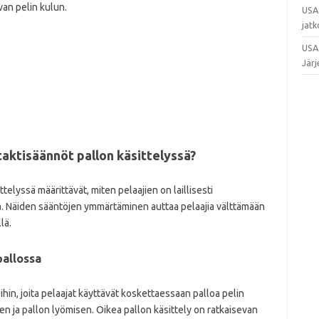
van pelin kulun.
USA 
jatk
USA 
Järj
taktisäännöt pallon käsittelyssä?
telyssä määrittävät, miten pelaajien on laillisesti
a. Näiden sääntöjen ymmärtäminen auttaa pelaajia välttämään
lä.
pallossa
oihin, joita pelaajat käyttävät koskettaessaan palloa pelin
en ja pallon lyömisen. Oikea pallon käsittely on ratkaisevan