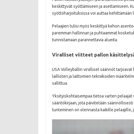
keskittyvät syöttämiseen ja asettamiseen. K
syöttöharjoituksissa voi auttaa kehittämään 
Pelaajien tulisi myös keskittyä kehon asent
paremman hallinnan ja puhtaammat kosketukse
tunnistamaan parannettavia alueita.
Viralliset viitteet pallon käsittely
USA Volleyballin viralliset säännöt tarjoavat
laillisten ja laittomien tekniikoiden määritel
sallittua.
Yksityiskohtaisempaa tietoa varten pelaajat v
sääntökirjaan, jota päivitetään säännöllises
tunteminen on olennaista kaikille pelaajille, 