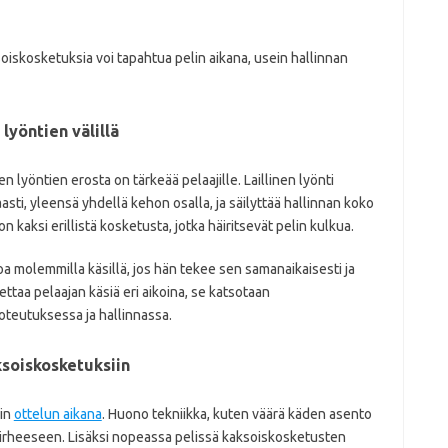
soiskosketuksia voi tapahtua pelin aikana, usein hallinnan
 lyöntien välillä
 lyöntien erosta on tärkeää pelaajille. Laillinen lyönti
sti, yleensä yhdellä kehon osalla, ja säilyttää hallinnan koko
 kaksi erillistä kosketusta, jotka häiritsevät pelin kulkua.
lloa molemmilla käsillä, jos hän tekee sen samanaikaisesti ja
kettaa pelaajan käsiä eri aikoina, se katsotaan
oteutuksessa ja hallinnassa.
aksoiskosketuksiin
iin
ottelun aikana
. Huono tekniikka, kuten väärä käden asento
 virheeseen. Lisäksi nopeassa pelissä kaksoiskosketusten