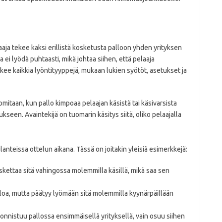
aaja tekee kaksi erillistä kosketusta palloon yhden yrityksen
a ei lyödä puhtaasti, mikä johtaa siihen, että pelaaja
ee kaikkia lyöntityyppejä, mukaan lukien syötöt, asetukset ja
itaan, kun pallo kimpoaa pelaajan käsistä tai käsivarsista
ukseen. Avaintekijä on tuomarin käsitys siitä, oliko pelaajalla
lanteissa ottelun aikana. Tässä on joitakin yleisiä esimerkkejä:
oskettaa sitä vahingossa molemmilla käsillä, mikä saa sen
alloa, mutta päätyy lyömään sitä molemmilla kyynärpäillään
päonnistuu pallossa ensimmäisellä yrityksellä, vain osuu siihen