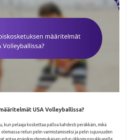
määritelmät USA Volleyballissa?
, kun pelaaja koskettaa palloa kahdesti peräkkäin, mikä
 olemassa reilun pelin varmistamiseksi ja pelin sujuvuuden
voivat antaa epäoikeudenmukaisen edun rikkomusjoukkueelle.