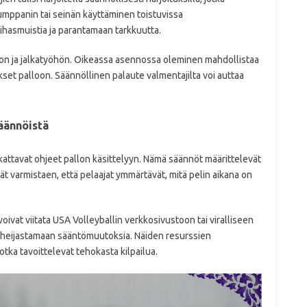
umppanin tai seinän käyttäminen toistuvissa
lihasmuistia ja parantamaan tarkkuutta.
oon ja jalkatyöhön. Oikeassa asennossa oleminen mahdollistaa
t palloon. Säännöllinen palaute valmentajilta voi auttaa
säännöistä
 kattavat ohjeet pallon käsittelyyn. Nämä säännöt määrittelevät
mät varmistaen, että pelaajat ymmärtävät, mitä pelin aikana on
oivat viitata USA Volleyballin verkkosivustoon tai viralliseen
ti heijastamaan sääntömuutoksia. Näiden resurssien
jotka tavoittelevat tehokasta kilpailua.