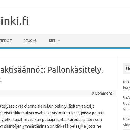
nki.fi
TIEDOT
ETUSIVU
KIELI
ktisäännöt: Pallonkäsittely,
U
t
USA 
kest
0 Comment
USA
Uud
telyssä ovat olennaisia reilun pelin ylläpitämiseksi ja
Vam
eskeisiä rikkomuksia ovat kaksoiskosketukset, joissa pelaaja
USA 
, jotka tapahtuvat, kun pelaaja kantaa tai pitää palloa sen
Side
den sääntöjen ymmärtäminen on tärkeää pelaajille, jotta he