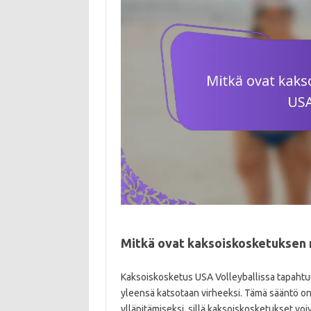
Mitkä ovat kaksoiskosketuksen 
Kaksoiskosketus USA Volleyballissa tapahtuu
yleensä katsotaan virheeksi. Tämä sääntö on
ylläpitämiseksi, sillä kaksoiskosketukset 