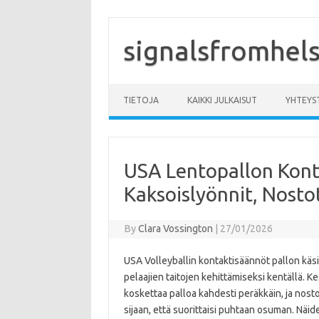
Skip
to
content
signalsfromhelsi
TIETOJA
KAIKKI JULKAISUT
YHTEYS
USA Lentopallon Konta
Kaksoislyönnit, Nosto
By
Clara Vossington
|
27/01/2026
USA Volleyballin kontaktisäännöt pallon käsit
pelaajien taitojen kehittämiseksi kentällä. K
koskettaa palloa kahdesti peräkkäin, ja nostot
sijaan, että suorittaisi puhtaan osuman. Näi