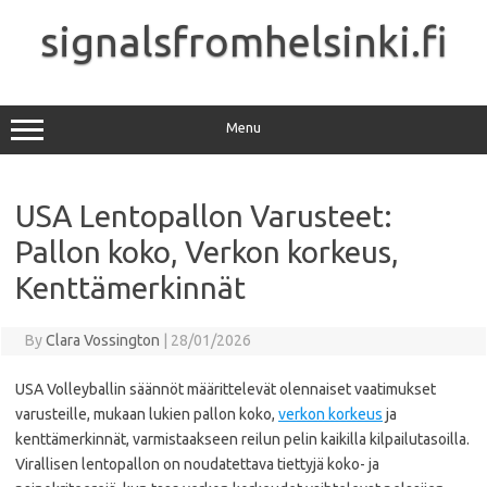
Skip
to
signalsfromhelsinki.fi
content
Menu
USA Lentopallon Varusteet:
Pallon koko, Verkon korkeus,
Kenttämerkinnät
By
Clara Vossington
|
28/01/2026
USA Volleyballin säännöt määrittelevät olennaiset vaatimukset
varusteille, mukaan lukien pallon koko,
verkon korkeus
ja
kenttämerkinnät, varmistaakseen reilun pelin kaikilla kilpailutasoilla.
Virallisen lentopallon on noudatettava tiettyjä koko- ja