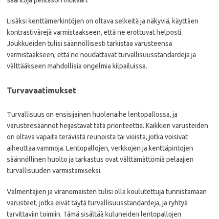
Lisäksi kenttämerkintöjen on oltava selkeitä ja näkyviä, käyttäen
kontrastivärejä varmistaakseen, että ne erottuvat helposti.
Joukkueiden tulisi säännöllisesti tarkistaa varusteensa
varmistaakseen, että ne noudattavat turvallisuusstandardeja ja
välttääkseen mahdollisia ongelmia kilpailuissa.
Turvavaatimukset
Turvallisuus on ensisijainen huolenaihe lentopallossa, ja
varusteesäännöt heijastavat tätä prioriteettia. Kaikkien varusteiden
on oltava vapaita terävistä reunoista tai vioista, jotka voisivat
aiheuttaa vammoja. Lentopallojen, verkkojen ja kenttäpintojen
säännöllinen huolto ja tarkastus ovat välttämättömiä pelaajien
turvallisuuden varmistamiseksi.
Valmentajien ja viranomaisten tulisi olla koulutettuja tunnistamaan
varusteet, jotka eivät täytä turvallisuusstandardeja, ja ryhtyä
tarvittaviin toimiin. Tämä sisältää kuluneiden lentopallojen