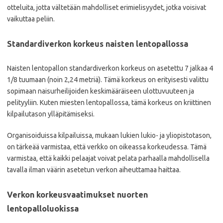
otteluita, jotta vältetään mahdolliset erimielisyydet, jotka voisivat
vaikuttaa peliin.
Standardiverkon korkeus naisten lentopallossa
Naisten lentopallon standardiverkon korkeus on asetettu 7 jalkaa 4
1/8 tuumaan (noin 2,24 metriä). Tämä korkeus on erityisesti valittu
sopimaan naisurheilijoiden keskimääräiseen ulottuvuuteen ja
pelityyliin. Kuten miesten lentopallossa, tämä korkeus on kriittinen
kilpailutason ylläpitämiseksi.
Organisoiduissa kilpailuissa, mukaan lukien lukio- ja yliopistotason,
on tärkeää varmistaa, että verkko on oikeassa korkeudessa. Tämä
varmistaa, että kaikki pelaajat voivat pelata parhaalla mahdollisella
tavalla ilman väärin asetetun verkon aiheuttamaa haittaa.
Verkon korkeusvaatimukset nuorten
lentopalloluokissa