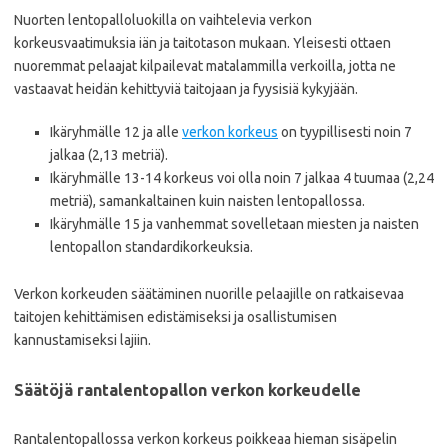
Nuorten lentopalloluokilla on vaihtelevia verkon
korkeusvaatimuksia iän ja taitotason mukaan. Yleisesti ottaen
nuoremmat pelaajat kilpailevat matalammilla verkoilla, jotta ne
vastaavat heidän kehittyviä taitojaan ja fyysisiä kykyjään.
Ikäryhmälle 12 ja alle
verkon korkeus
on tyypillisesti noin 7
jalkaa (2,13 metriä).
Ikäryhmälle 13-14 korkeus voi olla noin 7 jalkaa 4 tuumaa (2,24
metriä), samankaltainen kuin naisten lentopallossa.
Ikäryhmälle 15 ja vanhemmat sovelletaan miesten ja naisten
lentopallon standardikorkeuksia.
Verkon korkeuden säätäminen nuorille pelaajille on ratkaisevaa
taitojen kehittämisen edistämiseksi ja osallistumisen
kannustamiseksi lajiin.
Säätöjä rantalentopallon verkon korkeudelle
Rantalentopallossa verkon korkeus poikkeaa hieman sisäpelin