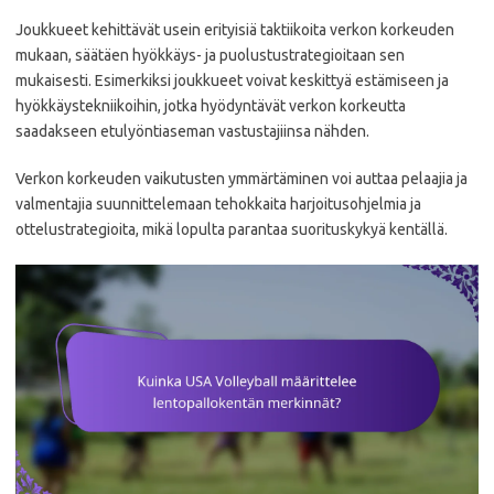
Joukkueet kehittävät usein erityisiä taktiikoita verkon korkeuden
mukaan, säätäen hyökkäys- ja puolustustrategioitaan sen
mukaisesti. Esimerkiksi joukkueet voivat keskittyä estämiseen ja
hyökkäystekniikoihin, jotka hyödyntävät verkon korkeutta
saadakseen etulyöntiaseman vastustajiinsa nähden.
Verkon korkeuden vaikutusten ymmärtäminen voi auttaa pelaajia ja
valmentajia suunnittelemaan tehokkaita harjoitusohjelmia ja
ottelustrategioita, mikä lopulta parantaa suorituskykyä kentällä.