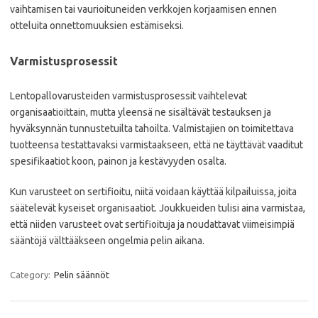
vaihtamisen tai vaurioituneiden verkkojen korjaamisen ennen
otteluita onnettomuuksien estämiseksi.
Varmistusprosessit
Lentopallovarusteiden varmistusprosessit vaihtelevat
organisaatioittain, mutta yleensä ne sisältävät testauksen ja
hyväksynnän tunnustetuilta tahoilta. Valmistajien on toimitettava
tuotteensa testattavaksi varmistaakseen, että ne täyttävät vaaditut
spesifikaatiot koon, painon ja kestävyyden osalta.
Kun varusteet on sertifioitu, niitä voidaan käyttää kilpailuissa, joita
säätelevät kyseiset organisaatiot. Joukkueiden tulisi aina varmistaa,
että niiden varusteet ovat sertifioituja ja noudattavat viimeisimpiä
sääntöjä välttääkseen ongelmia pelin aikana.
Category:
Pelin säännöt