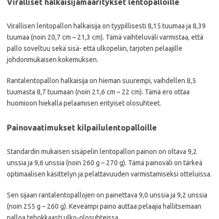
Viralliset halkaisijamääritykset lentopalloille
Virallisen lentopallon halkaisija on tyypillisesti 8,15 tuumaa ja 8,39
tuumaa (noin 20,7 cm – 21,3 cm). Tämä vaihteluväli varmistaa, että
pallo soveltuu sekä sisä- että ulkopeliin, tarjoten pelaajille
johdonmukaisen kokemuksen.
Rantalentopallon halkaisija on hieman suurempi, vaihdellen 8,5
tuumasta 8,7 tuumaan (noin 21,6 cm – 22 cm). Tämä ero ottaa
huomioon hiekalla pelaamisen erityiset olosuhteet.
Painovaatimukset kilpailulentopalloille
Standardin mukaisen sisäpelin lentopallon painon on oltava 9,2
unssia ja 9,6 unssia (noin 260 g – 270 g). Tämä painoväli on tärkeä
optimaalisen käsittelyn ja pelattavuuden varmistamiseksi otteluissa.
Sen sijaan rantalentopallojen on painettava 9,0 unssia ja 9,2 unssia
(noin 255 g – 260 g). Keveämpi paino auttaa pelaajia hallitsemaan
palloa tehokkaasti ulko-olosuhteissa.