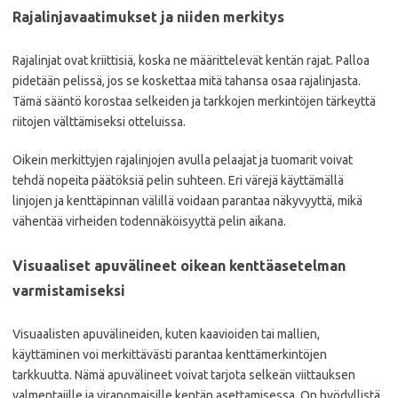
Rajalinjavaatimukset ja niiden merkitys
Rajalinjat ovat kriittisiä, koska ne määrittelevät kentän rajat. Palloa
pidetään pelissä, jos se koskettaa mitä tahansa osaa rajalinjasta.
Tämä sääntö korostaa selkeiden ja tarkkojen merkintöjen tärkeyttä
riitojen välttämiseksi otteluissa.
Oikein merkittyjen rajalinjojen avulla pelaajat ja tuomarit voivat
tehdä nopeita päätöksiä pelin suhteen. Eri värejä käyttämällä
linjojen ja kenttäpinnan välillä voidaan parantaa näkyvyyttä, mikä
vähentää virheiden todennäköisyyttä pelin aikana.
Visuaaliset apuvälineet oikean kenttäasetelman
varmistamiseksi
Visuaalisten apuvälineiden, kuten kaavioiden tai mallien,
käyttäminen voi merkittävästi parantaa kenttämerkintöjen
tarkkuutta. Nämä apuvälineet voivat tarjota selkeän viittauksen
valmentajille ja viranomaisille kentän asettamisessa. On hyödyllistä