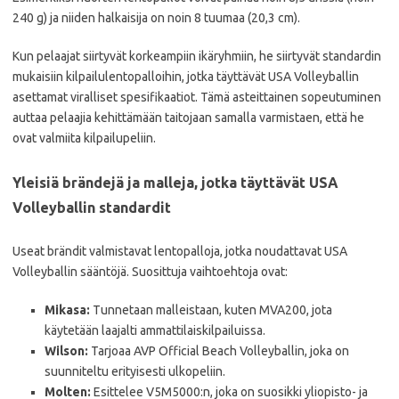
240 g) ja niiden halkaisija on noin 8 tuumaa (20,3 cm).
Kun pelaajat siirtyvät korkeampiin ikäryhmiin, he siirtyvät standardin
mukaisiin kilpailulentopalloihin, jotka täyttävät USA Volleyballin
asettamat viralliset spesifikaatiot. Tämä asteittainen sopeutuminen
auttaa pelaajia kehittämään taitojaan samalla varmistaen, että he
ovat valmiita kilpailupeliin.
Yleisiä brändejä ja malleja, jotka täyttävät USA
Volleyballin standardit
Useat brändit valmistavat lentopalloja, jotka noudattavat USA
Volleyballin sääntöjä. Suosittuja vaihtoehtoja ovat:
Mikasa:
Tunnetaan malleistaan, kuten MVA200, jota
käytetään laajalti ammattilaiskilpailuissa.
Wilson:
Tarjoaa AVP Official Beach Volleyballin, joka on
suunniteltu erityisesti ulkopeliin.
Molten:
Esittelee V5M5000:n, joka on suosikki yliopisto- ja