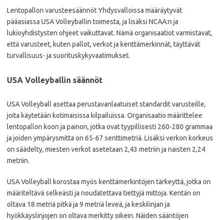
Lentopallon varusteesäännöt Yhdysvalloissa määräytyvät
pääasiassa USA Volleyballin toimesta, ja lisäksi NCAA:n ja
lukioyhdistysten ohjeet vaikuttavat. Nämä organisaatiot varmistavat,
että varusteet, kuten pallot, verkot ja kenttämerkinnät, täyttävät
turvallisuus- ja suorituskykyvaatimukset.
USA Volleyballin säännöt
USA Volleyball asettaa perustavanlaatuiset standardit varusteille,
joita käytetään kotimaisissa kilpailuissa. Organisaatio määrittelee
lentopallon koon ja painon, jotka ovat tyypillisesti 260-280 grammaa
ja joiden ympärysmitta on 65-67 senttimetriä. Lisäksi verkon korkeus
on säädelty, miesten verkot asetetaan 2,43 metriin ja naisten 2,24
metriin.
USA Volleyball korostaa myös kenttämerkintöjen tärkeyttä, jotka on
määriteltävä selkeästi ja noudatettava tiettyjä mittoja. Kentän on
oltava 18 metriä pitkä ja 9 metriä leveä, ja keskilinjan ja
hyökkäyslinjojen on oltava merkitty oikein. Näiden sääntöjen