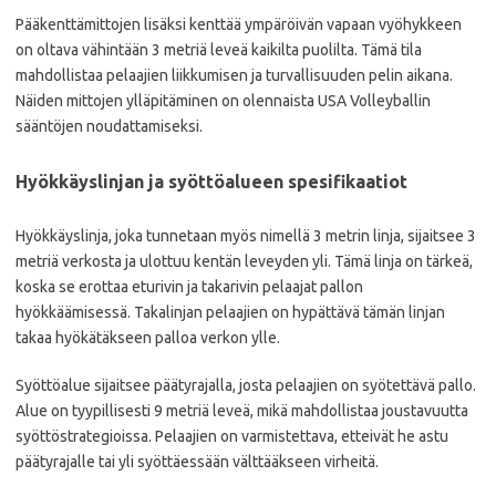
Pääkenttämittojen lisäksi kenttää ympäröivän vapaan vyöhykkeen
on oltava vähintään 3 metriä leveä kaikilta puolilta. Tämä tila
mahdollistaa pelaajien liikkumisen ja turvallisuuden pelin aikana.
Näiden mittojen ylläpitäminen on olennaista USA Volleyballin
sääntöjen noudattamiseksi.
Hyökkäyslinjan ja syöttöalueen spesifikaatiot
Hyökkäyslinja, joka tunnetaan myös nimellä 3 metrin linja, sijaitsee 3
metriä verkosta ja ulottuu kentän leveyden yli. Tämä linja on tärkeä,
koska se erottaa eturivin ja takarivin pelaajat pallon
hyökkäämisessä. Takalinjan pelaajien on hypättävä tämän linjan
takaa hyökätäkseen palloa verkon ylle.
Syöttöalue sijaitsee päätyrajalla, josta pelaajien on syötettävä pallo.
Alue on tyypillisesti 9 metriä leveä, mikä mahdollistaa joustavuutta
syöttöstrategioissa. Pelaajien on varmistettava, etteivät he astu
päätyrajalle tai yli syöttäessään välttääkseen virheitä.