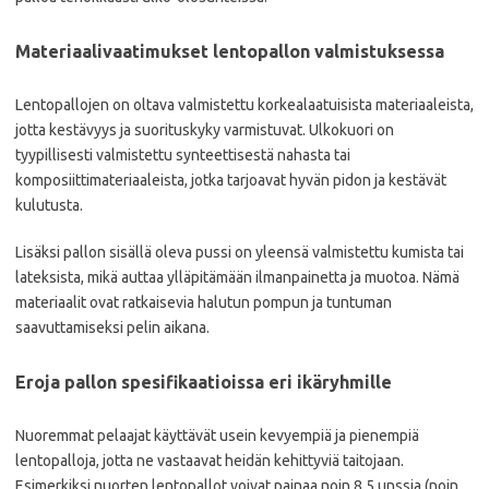
Materiaalivaatimukset lentopallon valmistuksessa
Lentopallojen on oltava valmistettu korkealaatuisista materiaaleista,
jotta kestävyys ja suorituskyky varmistuvat. Ulkokuori on
tyypillisesti valmistettu synteettisestä nahasta tai
komposiittimateriaaleista, jotka tarjoavat hyvän pidon ja kestävät
kulutusta.
Lisäksi pallon sisällä oleva pussi on yleensä valmistettu kumista tai
lateksista, mikä auttaa ylläpitämään ilmanpainetta ja muotoa. Nämä
materiaalit ovat ratkaisevia halutun pompun ja tuntuman
saavuttamiseksi pelin aikana.
Eroja pallon spesifikaatioissa eri ikäryhmille
Nuoremmat pelaajat käyttävät usein kevyempiä ja pienempiä
lentopalloja, jotta ne vastaavat heidän kehittyviä taitojaan.
Esimerkiksi nuorten lentopallot voivat painaa noin 8,5 unssia (noin