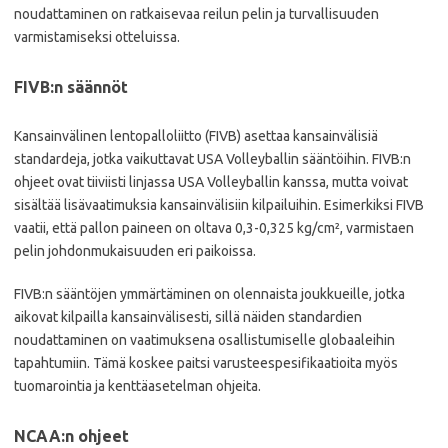
noudattaminen on ratkaisevaa reilun pelin ja turvallisuuden
varmistamiseksi otteluissa.
FIVB:n säännöt
Kansainvälinen lentopalloliitto (FIVB) asettaa kansainvälisiä
standardeja, jotka vaikuttavat USA Volleyballin sääntöihin. FIVB:n
ohjeet ovat tiiviisti linjassa USA Volleyballin kanssa, mutta voivat
sisältää lisävaatimuksia kansainvälisiin kilpailuihin. Esimerkiksi FIVB
vaatii, että pallon paineen on oltava 0,3-0,325 kg/cm², varmistaen
pelin johdonmukaisuuden eri paikoissa.
FIVB:n sääntöjen ymmärtäminen on olennaista joukkueille, jotka
aikovat kilpailla kansainvälisesti, sillä näiden standardien
noudattaminen on vaatimuksena osallistumiselle globaaleihin
tapahtumiin. Tämä koskee paitsi varusteespesifikaatioita myös
tuomarointia ja kenttäasetelman ohjeita.
NCAA:n ohjeet