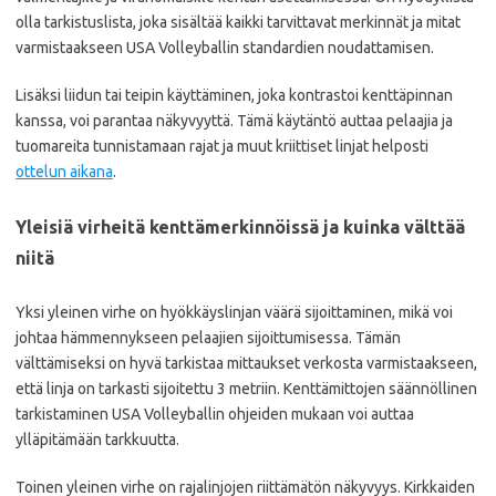
olla tarkistuslista, joka sisältää kaikki tarvittavat merkinnät ja mitat
varmistaakseen USA Volleyballin standardien noudattamisen.
Lisäksi liidun tai teipin käyttäminen, joka kontrastoi kenttäpinnan
kanssa, voi parantaa näkyvyyttä. Tämä käytäntö auttaa pelaajia ja
tuomareita tunnistamaan rajat ja muut kriittiset linjat helposti
ottelun aikana
.
Yleisiä virheitä kenttämerkinnöissä ja kuinka välttää
niitä
Yksi yleinen virhe on hyökkäyslinjan väärä sijoittaminen, mikä voi
johtaa hämmennykseen pelaajien sijoittumisessa. Tämän
välttämiseksi on hyvä tarkistaa mittaukset verkosta varmistaakseen,
että linja on tarkasti sijoitettu 3 metriin. Kenttämittojen säännöllinen
tarkistaminen USA Volleyballin ohjeiden mukaan voi auttaa
ylläpitämään tarkkuutta.
Toinen yleinen virhe on rajalinjojen riittämätön näkyvyys. Kirkkaiden