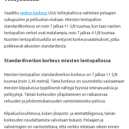
Vaadittu
verkon korkeus
USA Volleyballissa vaihtelee pelaajien
sukupuolen ja peliluokan mukaan. Miesten lentopallon
standardikorkeus on noin 7 jalkaa 11 5/8 tuumaa, kun taas naisten
lentopallon verkot ovat matalampia, noin 7 jalkaa 4 1/8 tuumaa.
Nuorten lentopalloluokilla on erityiset korkeusvaatimukset, jotka
poikkeavat aikuisten standardeista.
Standardiverkon korkeus miesten lentopallossa
Miesten lentopallon standardiverkon korkeus on 7 jalkaa 11 5/8
tuumaa (noin 2,43 metriä). Tämä korkeus on suunniteltu vastaamaan
miesten kilpailuissa tyypillisesti nähtyjä fyysisiä ominaisuuksia ja
pelityylejä. Tämän korkeuden ylläpitäminen on ratkaisevaa
reiluuden ja johdonmukaisuuden varmistamiseksi pelissä.
Kilpailuolosuhteissa, kuten yliopisto- ja ammattiliigoissa, tämän
korkeuden noudattamista valvotaan tiukasti. Pelaajien ja
valmentajien on varmistettava, että verkko mitataan oikein ennen