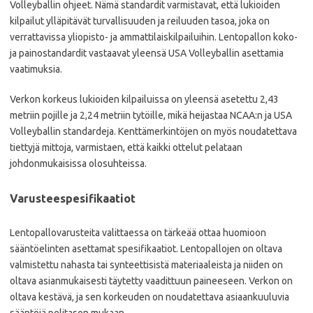
Volleyballin ohjeet. Nämä standardit varmistavat, että lukioiden
kilpailut ylläpitävät turvallisuuden ja reiluuden tasoa, joka on
verrattavissa yliopisto- ja ammattilaiskilpailuihin. Lentopallon koko-
ja painostandardit vastaavat yleensä USA Volleyballin asettamia
vaatimuksia.
Verkon korkeus lukioiden kilpailuissa on yleensä asetettu 2,43
metriin pojille ja 2,24 metriin tytöille, mikä heijastaa NCAA:n ja USA
Volleyballin standardeja. Kenttämerkintöjen on myös noudatettava
tiettyjä mittoja, varmistaen, että kaikki ottelut pelataan
johdonmukaisissa olosuhteissa.
Varusteespesifikaatiot
Lentopallovarusteita valittaessa on tärkeää ottaa huomioon
sääntöelinten asettamat spesifikaatiot. Lentopallojen on oltava
valmistettu nahasta tai synteettisistä materiaaleista ja niiden on
oltava asianmukaisesti täytetty vaadittuun paineeseen. Verkon on
oltava kestävä, ja sen korkeuden on noudatettava asiaankuuluvia
sääntöjä pelitason mukaan.