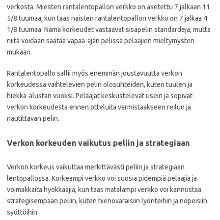
verkosta. Miesten rantalentopallon verkko on asetettu 7 jalkaan 11
5/8 tuumaa, kun taas naisten rantalentopallon verkko on 7 jalkaa 4
1/8 tuumaa. Nämä korkeudet vastaavat sisäpelin standardeja, mutta
niitä voidaan säätää vapaa-ajan pelissä pelaajien mieltymysten
mukaan.
Rantalentopallo sallii myös enemmän joustavuutta verkon
korkeudessa vaihtelevien pelin olosuhteiden, kuten tuulen ja
hiekka-alustan vuoksi. Pelaajat keskustelevat usein ja sopivat
verkon korkeudesta ennen otteluita varmistaakseen reilun ja
nautittavan pelin.
Verkon korkeuden vaikutus peliin ja strategiaan
Verkon korkeus vaikuttaa merkittävästi peliin ja strategiaan
lentopallossa. Korkeampi verkko voi suosia pidempiä pelaajia ja
voimakkaita hyökkääjiä, kun taas matalampi verkko voi kannustaa
strategisempaan peliin, kuten hienovaraisiin lyönteihin ja nopeisiin
syöttöihin.