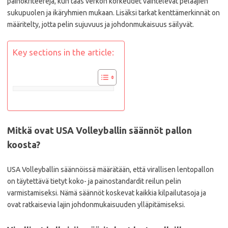
painokriteerejä, kun taas verkon korkeudet vaihtelevat pelaajien
sukupuolen ja ikäryhmien mukaan. Lisäksi tarkat kenttämerkinnät on
määritelty, jotta pelin sujuvuus ja johdonmukaisuus säilyvät.
Key sections in the article:
Mitkä ovat USA Volleyballin säännöt pallon
koosta?
USA Volleyballin säännöissä määrätään, että virallisen lentopallon
on täytettävä tietyt koko- ja painostandardit reilun pelin
varmistamiseksi. Nämä säännöt koskevat kaikkia kilpailutasoja ja
ovat ratkaisevia lajin johdonmukaisuuden ylläpitämiseksi.