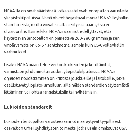
NCAA:lla on omat sääntönsä, jotka säätelevät lentopallon varusteita
yliopistokilpailuissa. Nämä ohjeet heijastavat monia USA Volleyballin
standardeista, mutta voivat sisältää erityisiä määräyksiä eri
divisioonille. Esimerkiksi NCAA:n säännöt edellyttävät, että
käytettävän lentopallon on painettava 260-280 grammaa ja sen
ympärysmitta on 65-67 senttimetriä, samoin kuin USA Volleyballin
vaatimukset.
Lisäksi NCAA määrittelee verkon korkeuden ja kenttämitat,
varmistaen johdonmukaisuuden yliopistokilpailuissa. NCAA:n
ohjeiden noudattaminen on kriittistä joukkueille ja laitoksille, jotka
osallistuvat yliopisto-urheiluun, sillä näiden standardien täyttämättä
jättäminen voi johtaa rangaistuksiin tai hylkäämisiin.
Lukioiden standardit
Lukioiden lentopallon varusteesäännöt määräytyvät tyypillisesti
osavaltion urheiluyhdistysten toimesta, jotka usein omaksuvat USA